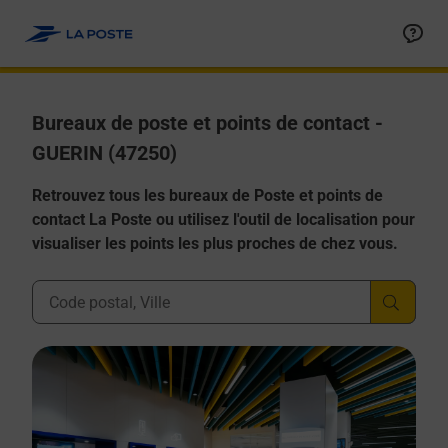
Allez au contenu
Afficher ou masquer la réponse
Afficher ou masquer la réponse
Afficher ou masquer la réponse
Afficher ou masquer la réponse
Afficher ou masquer la réponse
Bureaux de poste et points de contact -
GUERIN (47250)
Retrouvez tous les bureaux de Poste et points de
contact La Poste ou utilisez l'outil de localisation pour
visualiser les points les plus proches de chez vous.
Ville, Département, Code Postal