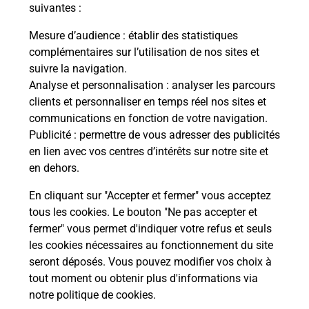
modification de livraison ?
suivantes :
Mesure d’audience
: établir des statistiques
complémentaires sur l’utilisation de nos sites et
Comment La Poste participe-t-elle
suivre la navigation.
à votre sécurité au quotidien ?
Analyse et personnalisation
: analyser les parcours
clients et personnaliser en temps réel nos sites et
communications en fonction de votre navigation.
Puis-je passer mon code de la route
Publicité
: permettre de vous adresser des publicités
avec La Poste et sous quelles
en lien avec vos centres d’intérêts sur notre site et
conditions ?
en dehors.
En cliquant sur "Accepter et fermer" vous acceptez
tous les cookies. Le bouton "Ne pas accepter et
fermer" vous permet d'indiquer votre refus et seuls
Localiser
Liste
Lot-et-Garonne
GUERIN
les cookies nécessaires au fonctionnement du site
seront déposés. Vous pouvez modifier vos choix à
tout moment ou obtenir plus d'informations via
notre politique de cookies
.