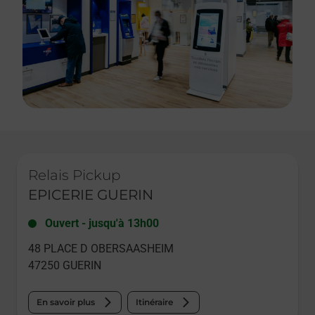
Le lien s'ouvre dans un nouvel onglet
Relais Pickup
EPICERIE GUERIN
Ouvert
-
jusqu'à
13h00
48 PLACE D OBERSAASHEIM
47250
GUERIN
En savoir plus
Itinéraire