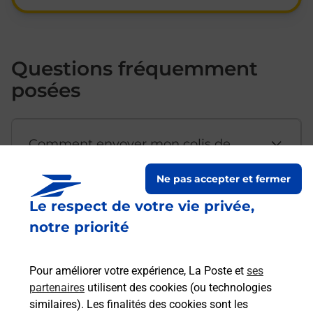
Questions fréquemment
posées
Comment envoyer mon colis de
chez moi ?
Ne pas accepter et fermer
Le respect de votre vie privée,
Est-il possible d’acheter un
notre priorité
emballage directement depuis un
bureau de Poste ?
Pour améliorer votre expérience, La Poste et
ses
partenaires
utilisent des cookies (ou technologies
Comment demander une
similaires). Les finalités des cookies sont les