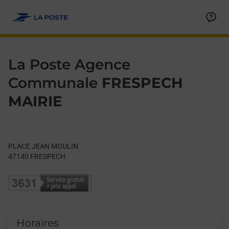
Le lien s'ouvre dans un nouvel onglet
Allez au contenu
Day of the Week
Get directions to La Poste Agence Communale at PLACE JEA
Hours
La Poste Agence
Communale
FRESPECH
MAIRIE
PLACE JEAN MOULIN
47140
FRESPECH
Horaires