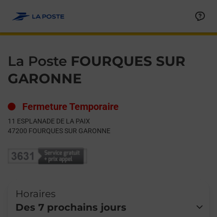
Le lien s'ouvre dans un nouvel onglet
Allez au contenu
Day of the Week
Get directions to La Poste at 11 ESPLANADE DE LA PAIX FO
Hours
La Poste
FOURQUES SUR
GARONNE
Fermeture Temporaire
11 ESPLANADE DE LA PAIX
47200
FOURQUES SUR GARONNE
Horaires
Des 7 prochains jours