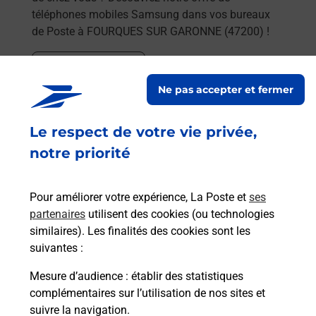
téléphones mobiles Samsung dans vos bureaux
de Poste à FOURQUES SUR GARONNE (47200) !
En savoir plus
Ne pas accepter et fermer
En savoir plus
Envoyer un colis
Le respect de votre vie privée,
Vous souhaitez envoyer un colis depuis :
notre priorité
FOURQUES SUR GARONNE (47200) ? Découvrez
toutes les solutions proposées par La Poste.
Pour améliorer votre expérience, La Poste et
ses
partenaires
utilisent des cookies (ou technologies
En savoir plus
similaires). Les finalités des cookies sont les
En savoir plus
suivantes :
Mesure d’audience
: établir des statistiques
Souscrire à la téléassistance
complémentaires sur l’utilisation de nos sites et
suivre la navigation.