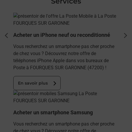
Services
En savoir plus
Acheter un iPhone neuf ou reconditionné
dent
sui
Vous recherchez un smartphone pas cher proche
de chez vous ? Découvrez notre offre de
téléphones iPhone Apple dans vos bureaux de
Poste à FOURQUES SUR GARONNE (47200) !
En savoir plus
En savoir plus
Acheter un smartphone Samsung
Vous recherchez un smartphone pas cher proche
de chez vous ? Découvrez notre offre de