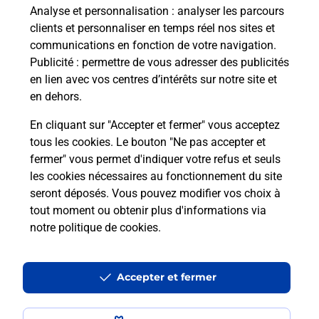
Besoin d’un système de téléassistance à l’intérieur
Analyse et personnalisation
: analyser les parcours
et/ou à l’extérieur de votre domicile ? Découvrez
clients et personnaliser en temps réel nos sites et
les offres téléalarme dans votre bureau de Poste à
communications en fonction de votre navigation.
FOURQUES SUR GARONNE.
Publicité
: permettre de vous adresser des publicités
en lien avec vos centres d’intérêts sur notre site et
En savoir plus
en dehors.
En cliquant sur "Accepter et fermer" vous acceptez
tous les cookies. Le bouton "Ne pas accepter et
Localiser
Liste
Lot-et-Garonne
fermer" vous permet d'indiquer votre refus et seuls
FOURQUES SUR GARONNE
FOURQUES SUR GARONNE
les cookies nécessaires au fonctionnement du site
seront déposés. Vous pouvez modifier vos choix à
tout moment ou obtenir plus d'informations via
notre politique de cookies
.
Plan du site
Accessibilité : partiellement conforme
Accepter et fermer
Conditions contractuelles