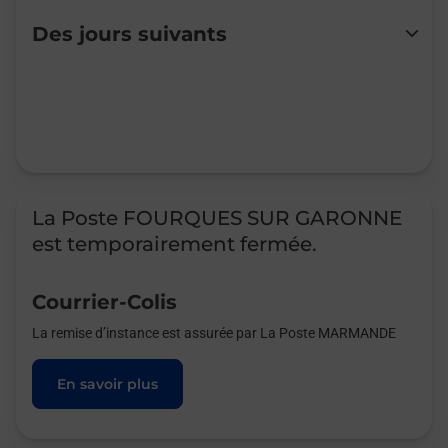
Lundi
Fermé
Des jours suivants
Mardi
Fermé
Mercredi
Fermé
Jeudi
Fermé
Vendredi
Fermé
Samedi
Fermé
Dimanche
Fermé
La Poste FOURQUES SUR GARONNE
est temporairement fermée.
Courrier-Colis
La remise d’instance est assurée par La Poste MARMANDE
En savoir plus