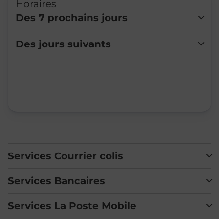
Horaires
Des 7 prochains jours
Lundi
Fermé
Des jours suivants
Mardi
Fermé
Mercredi
14:00
-
17:00
Jeudi
Fermé
Vendredi
Fermé
Samedi
Fermé
Dimanche
Fermé
Services Courrier colis
Services Bancaires
Services La Poste Mobile