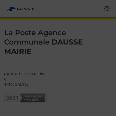
Le lien s'ouvre dans un nouvel onglet
Allez au contenu
Day of the Week
Get directions to La Poste Agence Communale at 6 ROUTE DE
Hours
La Poste Agence
Communale
DAUSSE
MAIRIE
6 ROUTE DE VILLENEUVE
6
47140
DAUSSE