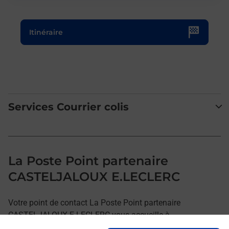
Le lien s'ouvre dans un nouvel onglet
Itinéraire
Services Courrier colis
La Poste Point partenaire
CASTELJALOUX E.LECLERC
Votre point de contact La Poste Point partenaire
CASTELJALOUX E.LECLERC vous accueille à
CASTELJALOUX pour répondre à vos besoins