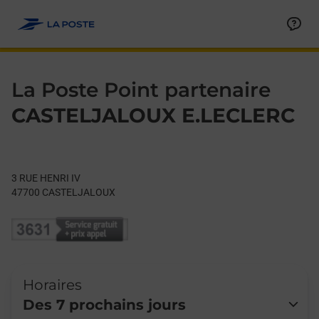
Le lien s'ouvre dans un nouvel onglet
Allez au contenu
Day of the Week
Get directions to La Poste Point partenaire at 3 RUE HENRI IV
Hours
La Poste Point partenaire
CASTELJALOUX E.LECLERC
3 RUE HENRI IV
47700
CASTELJALOUX
Horaires
Des 7 prochains jours