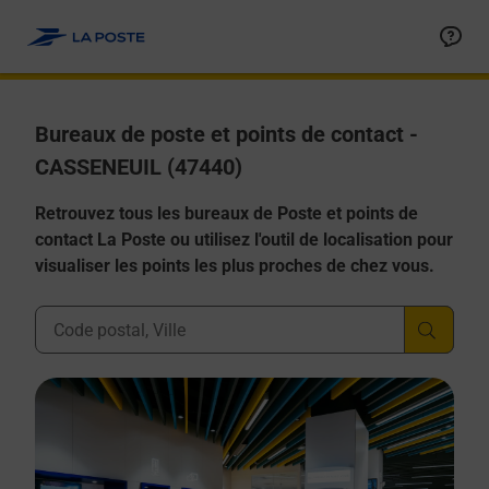
Allez au contenu
Afficher ou masquer la réponse
Afficher ou masquer la réponse
Afficher ou masquer la réponse
Afficher ou masquer la réponse
Afficher ou masquer la réponse
Bureaux de poste et points de contact -
CASSENEUIL (47440)
Retrouvez tous les bureaux de Poste et points de
contact La Poste ou utilisez l'outil de localisation pour
visualiser les points les plus proches de chez vous.
Ville, Département, Code Postal