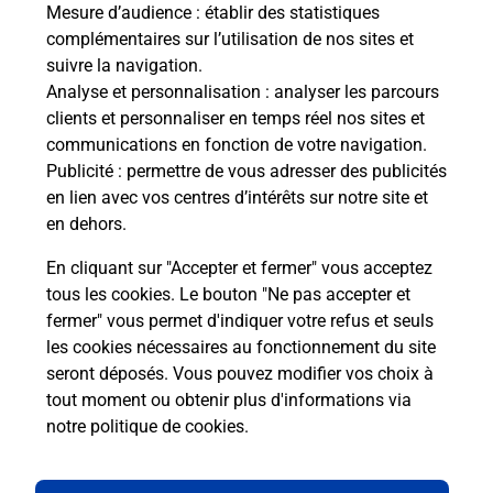
Mesure d’audience
: établir des statistiques
complémentaires sur l’utilisation de nos sites et
Comment La Poste participe-t-elle
suivre la navigation.
à votre sécurité au quotidien ?
Analyse et personnalisation
: analyser les parcours
clients et personnaliser en temps réel nos sites et
communications en fonction de votre navigation.
Puis-je passer mon code de la route
Publicité
: permettre de vous adresser des publicités
avec La Poste et sous quelles
en lien avec vos centres d’intérêts sur notre site et
conditions ?
en dehors.
En cliquant sur "Accepter et fermer" vous acceptez
tous les cookies. Le bouton "Ne pas accepter et
fermer" vous permet d'indiquer votre refus et seuls
Localiser
Liste
Lot-et-Garonne
CASSENEUIL
les cookies nécessaires au fonctionnement du site
seront déposés. Vous pouvez modifier vos choix à
tout moment ou obtenir plus d'informations via
notre politique de cookies
.
Plan du site