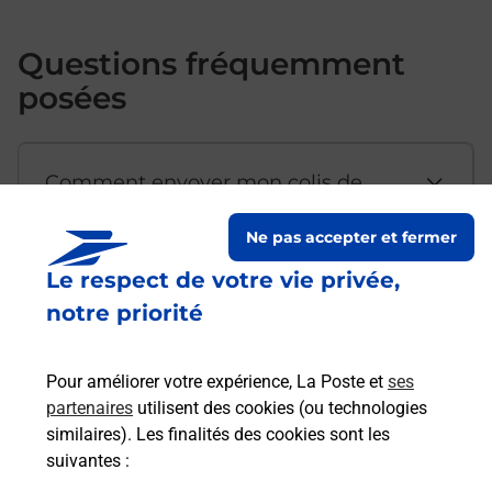
Questions fréquemment
posées
Comment envoyer mon colis de
chez moi ?
Ne pas accepter et fermer
Le respect de votre vie privée,
Est-il possible d’acheter un
notre priorité
emballage directement depuis un
bureau de Poste ?
Pour améliorer votre expérience, La Poste et
ses
partenaires
utilisent des cookies (ou technologies
Comment demander une
similaires). Les finalités des cookies sont les
modification de livraison ?
suivantes :