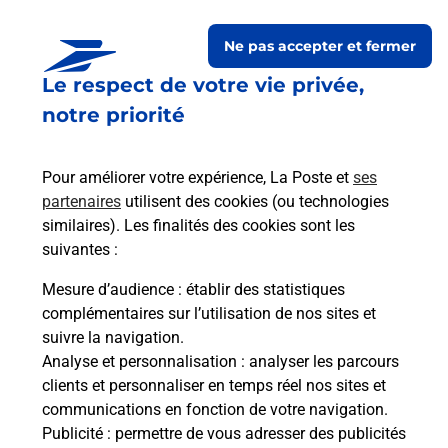
Ne pas accepter et fermer
Le respect de votre vie privée,
Questions fréquemment
notre priorité
posées
Pour améliorer votre expérience, La Poste et
ses
partenaires
utilisent des cookies (ou technologies
La téléassistance classique avec
similaires). Les finalités des cookies sont les
médaillon d’alarme qu’est ce que
suivantes :
c’est ?
Mesure d’audience
: établir des statistiques
complémentaires sur l’utilisation de nos sites et
Comment fonctionne la
suivre la navigation.
téléassistance classique ?
Analyse et personnalisation
: analyser les parcours
clients et personnaliser en temps réel nos sites et
communications en fonction de votre navigation.
Publicité
: permettre de vous adresser des publicités
Comment est installée la