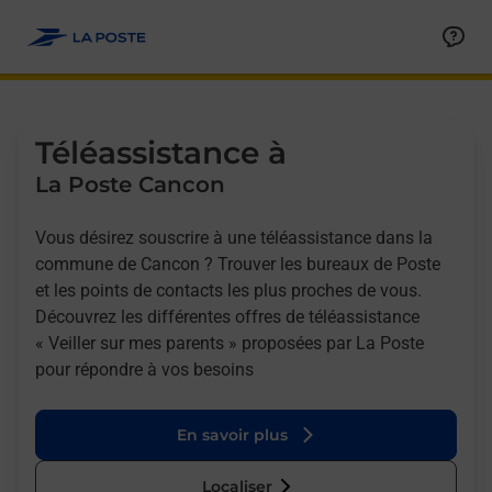
Allez au contenu
Afficher ou masquer la réponse
Afficher ou masquer la réponse
Afficher ou masquer la réponse
Téléassistance à
La Poste Cancon
Vous désirez souscrire à une téléassistance dans la
commune de Cancon ? Trouver les bureaux de Poste
et les points de contacts les plus proches de vous.
Découvrez les différentes offres de téléassistance
« Veiller sur mes parents » proposées par La Poste
pour répondre à vos besoins
En savoir plus
Localiser