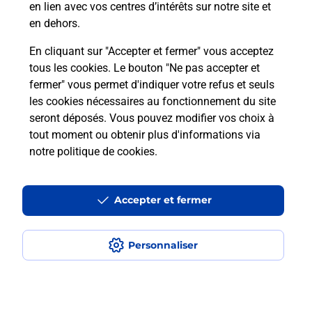
en lien avec vos centres d’intérêts sur notre site et
téléassistance classique ?
en dehors.
En cliquant sur "Accepter et fermer" vous acceptez
tous les cookies. Le bouton "Ne pas accepter et
Localiser
Liste
Liste - téléassistance
fermer" vous permet d'indiquer votre refus et seuls
Lot-et-Garonne - téléassistance
Cancon - téléassistance
les cookies nécessaires au fonctionnement du site
seront déposés. Vous pouvez modifier vos choix à
tout moment ou obtenir plus d'informations via
notre politique de cookies
.
Plan du site
Accessibilité : partiellement conforme
Accepter et fermer
Conditions contractuelles
Personnaliser
Mentions légales
Données personnelles et cookies