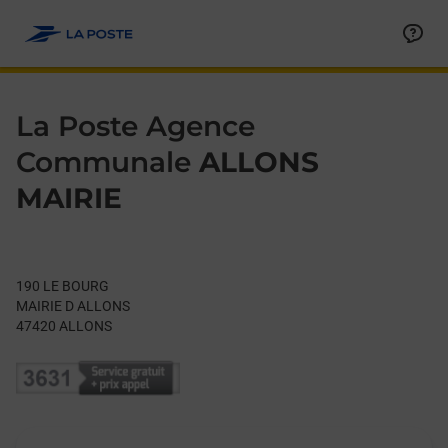
Le lien s'ouvre dans un nouvel onglet
Allez au contenu
Day of the Week
Get directions to La Poste Agence Communale at 190 LE BOU
Hours
La Poste Agence
Communale
ALLONS
MAIRIE
190 LE BOURG
MAIRIE D ALLONS
47420
ALLONS