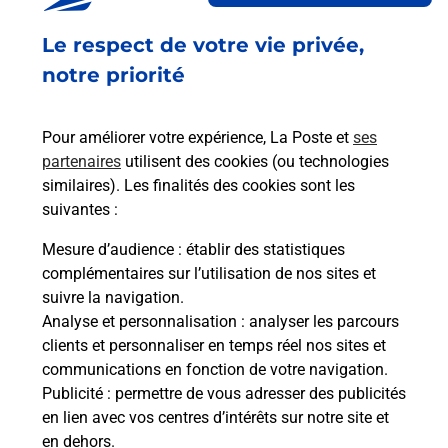
Fermé
-
jusqu'à
07h00
Le respect de votre vie privée,
99 BOULEVARD CARNOT
47000
AGEN
notre priorité
En savoir plus
Pour améliorer votre expérience, La Poste et
ses
partenaires
utilisent des cookies (ou technologies
Malin !
similaires). Les finalités des cookies sont les
suivantes :
La Poste
Mesure d’audience
: établir des statistiques
en ligne
complémentaires sur l’utilisation de nos sites et
suivre la navigation.
Ouvert 24h/24
Analyse et personnalisation
: analyser les parcours
clients et personnaliser en temps réel nos sites et
En savoir plus
communications en fonction de votre navigation.
Publicité
: permettre de vous adresser des publicités
en lien avec vos centres d’intérêts sur notre site et
Recherchez un autre point de contact
en dehors.