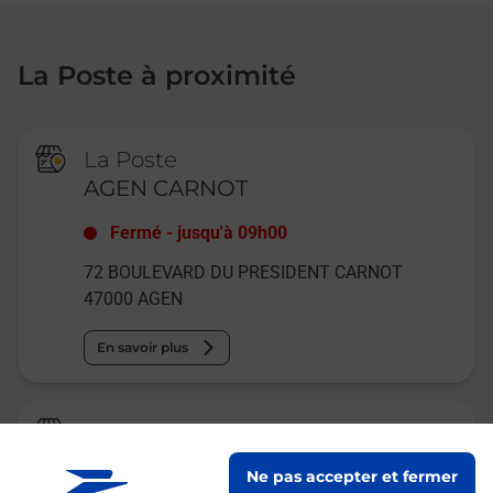
La Poste à proximité
La Poste
AGEN CARNOT
Fermé
-
jusqu'à
09h00
72 BOULEVARD DU PRESIDENT CARNOT
47000
AGEN
En savoir plus
Relais Pickup
TABAC DE LA POSTE
Ne pas accepter et fermer