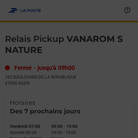
Le lien s'ouvre dans un nouvel onglet
Allez au contenu
Day of the Week
Get directions to Relais Pickup at 102 BOULEVARD DE LA REP
Hours
Relais Pickup
VANAROM S
NATURE
Fermé
-
jusqu'à
09h00
102 BOULEVARD DE LA REPUBLIQUE
47000
AGEN
Horaires
Des 7 prochains jours
Vendredi 07/08
09:00
-
19:00
Samedi 08/08
09:00
-
19:00