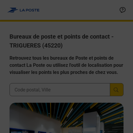
Allez au contenu
Afficher ou masquer la réponse
Afficher ou masquer la réponse
Afficher ou masquer la réponse
Afficher ou masquer la réponse
Afficher ou masquer la réponse
Bureaux de poste et points de contact -
TRIGUERES (45220)
Retrouvez tous les bureaux de Poste et points de
contact La Poste ou utilisez l'outil de localisation pour
visualiser les points les plus proches de chez vous.
Ville, Département, Code Postal