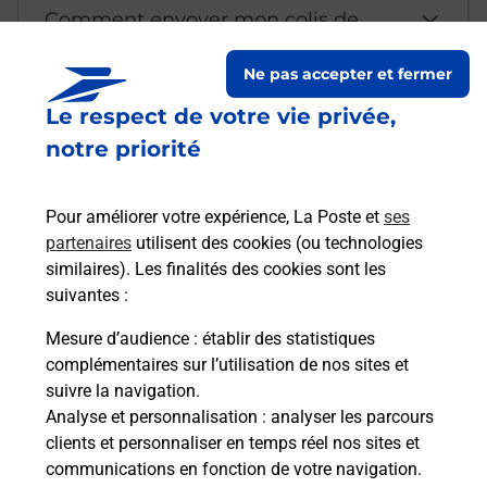
Comment envoyer mon colis de
chez moi ?
Ne pas accepter et fermer
Le respect de votre vie privée,
Est-il possible d’acheter un
notre priorité
emballage directement depuis un
bureau de Poste ?
Pour améliorer votre expérience, La Poste et
ses
partenaires
utilisent des cookies (ou technologies
Comment demander une
similaires). Les finalités des cookies sont les
modification de livraison ?
suivantes :
Mesure d’audience
: établir des statistiques
complémentaires sur l’utilisation de nos sites et
Comment La Poste participe-t-elle
suivre la navigation.
à votre sécurité au quotidien ?
Analyse et personnalisation
: analyser les parcours
clients et personnaliser en temps réel nos sites et
communications en fonction de votre navigation.