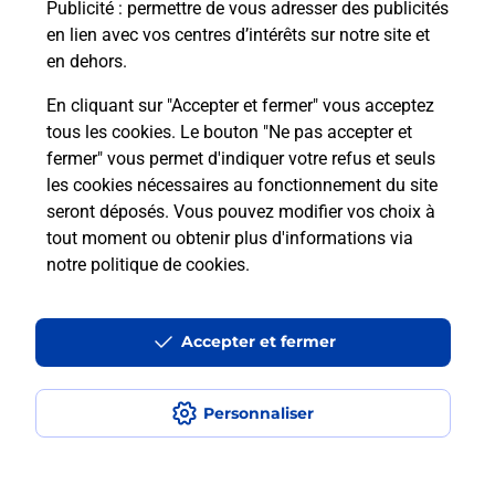
Puis-je passer mon code de la route
Publicité
: permettre de vous adresser des publicités
avec La Poste et sous quelles
en lien avec vos centres d’intérêts sur notre site et
conditions ?
en dehors.
En cliquant sur "Accepter et fermer" vous acceptez
tous les cookies. Le bouton "Ne pas accepter et
fermer" vous permet d'indiquer votre refus et seuls
Localiser
Liste
Loiret
TRIGUERES
les cookies nécessaires au fonctionnement du site
seront déposés. Vous pouvez modifier vos choix à
tout moment ou obtenir plus d'informations via
notre politique de cookies
.
Plan du site
Accessibilité : partiellement conforme
Accepter et fermer
Conditions contractuelles
Personnaliser
Mentions légales
Données personnelles et cookies