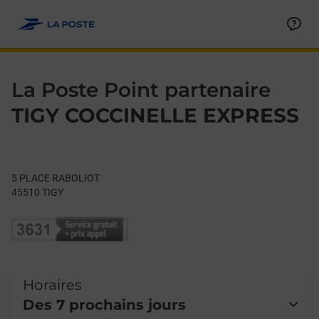
Le lien s'ouvre dans un nouvel onglet
Allez au contenu
Day of the Week
Get directions to La Poste Point partenaire at 5 PLACE RABOLIO
Hours
La Poste Point partenaire
TIGY COCCINELLE EXPRESS
5 PLACE RABOLIOT
45510
TIGY
Horaires
Des 7 prochains jours