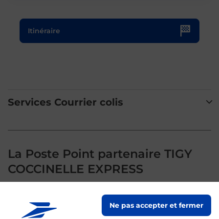
Le lien s'ouvre dans un nouvel onglet
Itinéraire
Services Courrier colis
La Poste Point partenaire TIGY
COCCINELLE EXPRESS
Votre point de contact La Poste Point partenaire TIGY
Ne pas accepter et fermer
COCCINELLE EXPRESS vous accueille à TIGY pour
répondre à vos besoins d'affranchissement Courrier-Colis.