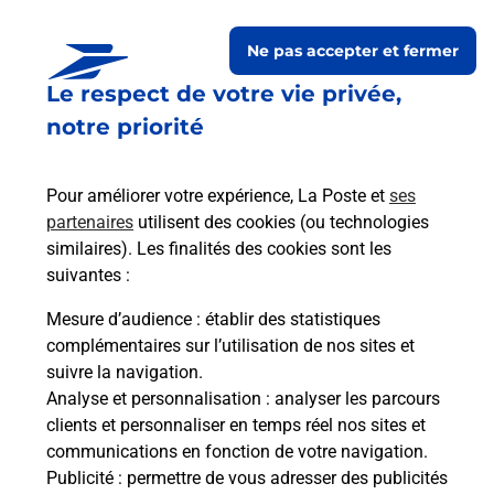
Ne pas accepter et fermer
Le respect de votre vie privée,
Questions fréquemment
notre priorité
posées
Pour améliorer votre expérience, La Poste et
ses
partenaires
utilisent des cookies (ou technologies
La téléassistance classique avec
similaires). Les finalités des cookies sont les
médaillon d’alarme qu’est ce que
suivantes :
c’est ?
Mesure d’audience
: établir des statistiques
complémentaires sur l’utilisation de nos sites et
Comment fonctionne la
suivre la navigation.
téléassistance classique ?
Analyse et personnalisation
: analyser les parcours
clients et personnaliser en temps réel nos sites et
communications en fonction de votre navigation.
Publicité
: permettre de vous adresser des publicités
Comment est installée la