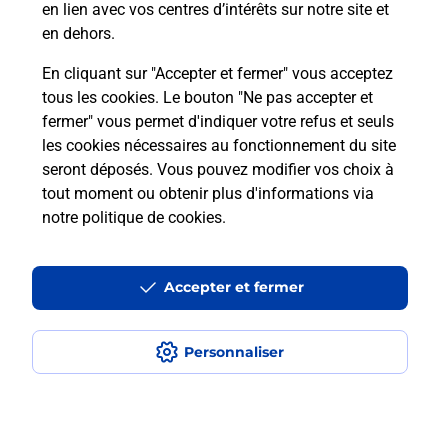
en lien avec vos centres d’intérêts sur notre site et
téléassistance classique ?
en dehors.
En cliquant sur "Accepter et fermer" vous acceptez
tous les cookies. Le bouton "Ne pas accepter et
Localiser
Liste
Liste - téléassistance
fermer" vous permet d'indiquer votre refus et seuls
Loiret - téléassistance
Tigy - téléassistance
les cookies nécessaires au fonctionnement du site
seront déposés. Vous pouvez modifier vos choix à
tout moment ou obtenir plus d'informations via
notre politique de cookies
.
Plan du site
Accessibilité : partiellement conforme
Accepter et fermer
Conditions contractuelles
Personnaliser
Mentions légales
Données personnelles et cookies