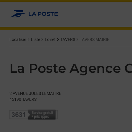
Le lien s'ouvre dans un nouvel onglet
Allez au contenu
Day of the Week
Get directions to La Poste Agence Communale at 2 AVENUE J
Hours
Localiser
Liste
Loiret
TAVERS
TAVERS MAIRIE
La Poste Agence
2 AVENUE JULES LEMAITRE
45190
TAVERS