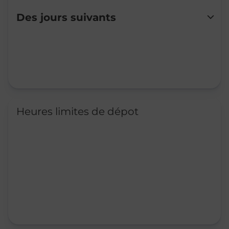
Lundi
08:30
-
20:00
Des jours suivants
Mardi
08:30
-
20:00
Mercredi
08:30
-
20:00
Jeudi
08:30
-
20:00
Vendredi
08:30
-
21:00
Samedi
08:30
-
20:00
Dimanche
Fermé
Heures limites de dépot