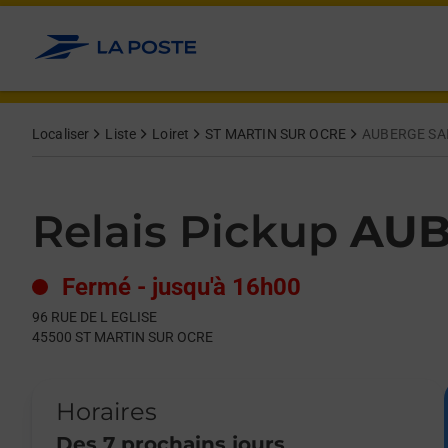
Le lien s'ouvre dans un nouvel onglet
Allez au contenu
Day of the Week
Get directions to Relais Pickup at 96 RUE DE L EGLISE ST MA
Hours
Localiser
Liste
Loiret
ST MARTIN SUR OCRE
AUBERGE SA
Relais Pickup
AUB
Fermé
-
jusqu'à
16h00
96 RUE DE L EGLISE
45500
ST MARTIN SUR OCRE
Horaires
Des 7 prochains jours