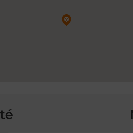
Pin de la carte
té