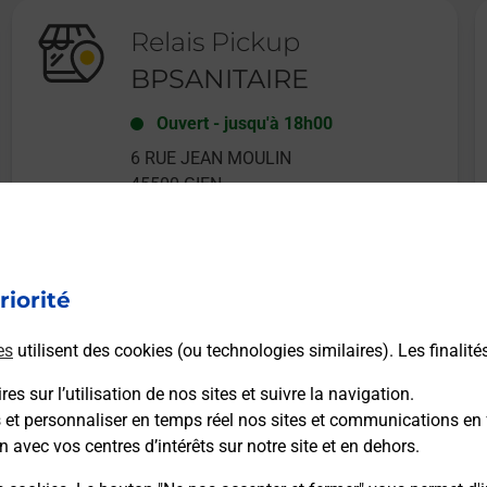
Relais Pickup
BPSANITAIRE
Ouvert
-
jusqu'à
18h00
6 RUE JEAN MOULIN
45500
GIEN
riorité
En savoir plus
es
utilisent des cookies (ou technologies similaires). Les finalité
es sur l’utilisation de nos sites et suivre la navigation.
s et personnaliser en temps réel nos sites et communications en 
n avec vos centres d’intérêts sur notre site et en dehors.
Recherchez un autre point de contact