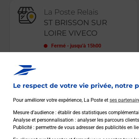
La Poste Relais
ST BRISSON SUR
LOIRE VIVECO
Fermé
-
jusqu'à
15h00
4 PLACE GROSLIN
OS MAN
45500
ST BRISSON SUR LOIRE
Le respect de votre vie privée, notre p
En savoir plus
Pour améliorer votre expérience, La Poste et
ses partenair
Mesure d’audience
: établir des statistiques complémentair
Analyse et personnalisation
: analyser les parcours client
Publicité
: permettre de vous adresser des publicités en lie