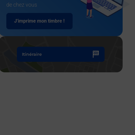
de chez vous
J'imprime mon timbre !
Itinéraire