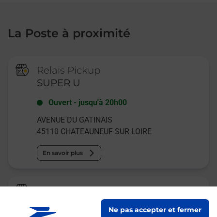
La Poste à proximité
Relais Pickup
SUPER U
Ouvert
-
jusqu'à
20h00
AVENUE DU GATINAIS
45110
CHATEAUNEUF SUR LOIRE
En savoir plus
Relais Pickup
CHEZ MERAL
Ne pas accepter et fermer