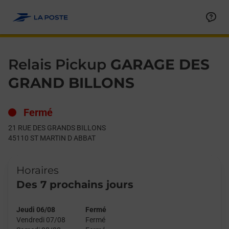
Le lien s'ouvre dans un nouvel onglet
Allez au contenu
Day of the Week
Get directions to Relais Pickup at 21 RUE DES GRANDS BILLO
Hours
Relais Pickup
GARAGE DES
GRAND BILLONS
Fermé
21 RUE DES GRANDS BILLONS
45110
ST MARTIN D ABBAT
Horaires
Des 7 prochains jours
Jeudi 06/08
Fermé
Vendredi 07/08
Fermé