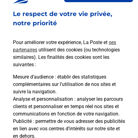
Ouvert
-
jusqu'à
19h00
Le respect de votre vie privée,
56 GRANDE RUE
45110
CHATEAUNEUF SUR LOIRE
notre priorité
En savoir plus
Pour améliorer votre expérience, La Poste et
ses
partenaires
utilisent des cookies (ou technologies
Malin !
similaires). Les finalités des cookies sont les
suivantes :
La Poste
Mesure d’audience
: établir des statistiques
en ligne
complémentaires sur l’utilisation de nos sites et
suivre la navigation.
Ouvert 24h/24
Analyse et personnalisation
: analyser les parcours
clients et personnaliser en temps réel nos sites et
En savoir plus
communications en fonction de votre navigation.
Publicité
: permettre de vous adresser des publicités
en lien avec vos centres d’intérêts sur notre site et
Recherchez un autre point de contact
en dehors.