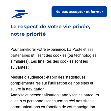
Relais Pickup
LES DELICES DE LA COMMUNE
Ne pas accepter et fermer
Fermé
Le respect de votre vie privée,
7 PLACE DE LA COMMUNE
45800
ST JEAN DE BRAYE
notre priorité
En savoir plus
Pour améliorer votre expérience, La Poste et
ses
partenaires
utilisent des cookies (ou technologies
Malin !
similaires). Les finalités des cookies sont les
suivantes :
La Poste
Mesure d’audience
: établir des statistiques
en ligne
complémentaires sur l’utilisation de nos sites et
suivre la navigation.
Ouvert 24h/24
Analyse et personnalisation
: analyser les parcours
clients et personnaliser en temps réel nos sites et
En savoir plus
communications en fonction de votre navigation.