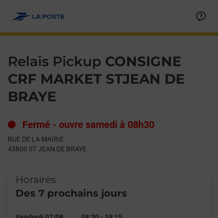
Le lien s'ouvre dans un nouvel onglet
Allez au contenu
Day of the Week
Get directions to Relais Pickup at RUE DE LA MAIRIE ST JEAN 
Hours
Relais Pickup
CONSIGNE
CRF MARKET STJEAN DE
BRAYE
Fermé
-
ouvre samedi à
08h30
RUE DE LA MAIRIE
45800
ST JEAN DE BRAYE
Horaires
Des 7 prochains jours
Vendredi 07/08
08:30
-
19:15