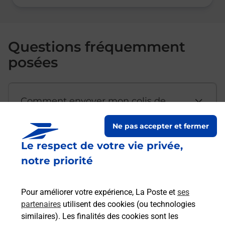
Questions fréquemment
posées
Comment envoyer mon colis de
chez moi ?
Ne pas accepter et fermer
Le respect de votre vie privée,
Est-il possible d’acheter un
notre priorité
emballage directement depuis un
bureau de Poste ?
Pour améliorer votre expérience, La Poste et
ses
partenaires
utilisent des cookies (ou technologies
Comment demander une
similaires). Les finalités des cookies sont les