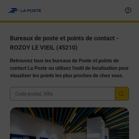
Allez au contenu
Afficher ou masquer la réponse
Afficher ou masquer la réponse
Afficher ou masquer la réponse
Afficher ou masquer la réponse
Afficher ou masquer la réponse
Bureaux de poste et points de contact -
ROZOY LE VIEIL (45210)
Retrouvez tous les bureaux de Poste et points de
contact La Poste ou utilisez l'outil de localisation pour
visualiser les points les plus proches de chez vous.
Ville, Département, Code Postal