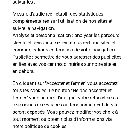
modification de livraison ?
suivantes :
Mesure d’audience
: établir des statistiques
complémentaires sur l’utilisation de nos sites et
Comment La Poste participe-t-elle
suivre la navigation.
à votre sécurité au quotidien ?
Analyse et personnalisation
: analyser les parcours
clients et personnaliser en temps réel nos sites et
communications en fonction de votre navigation.
Puis-je passer mon code de la route
Publicité
: permettre de vous adresser des publicités
avec La Poste et sous quelles
en lien avec vos centres d’intérêts sur notre site et
conditions ?
en dehors.
En cliquant sur "Accepter et fermer" vous acceptez
tous les cookies. Le bouton "Ne pas accepter et
fermer" vous permet d'indiquer votre refus et seuls
Localiser
Liste
Loiret
ROZOY LE VIEIL
les cookies nécessaires au fonctionnement du site
seront déposés. Vous pouvez modifier vos choix à
tout moment ou obtenir plus d'informations via
notre politique de cookies
.
Plan du site