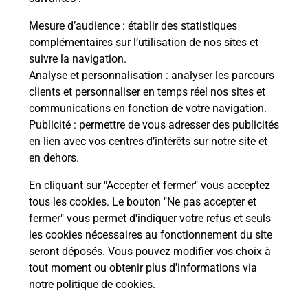
La Poste
Mesure d’audience
: établir des statistiques
en ligne
complémentaires sur l’utilisation de nos sites et
suivre la navigation.
Ouvert 24h/24
Analyse et personnalisation
: analyser les parcours
clients et personnaliser en temps réel nos sites et
En savoir plus
communications en fonction de votre navigation.
Publicité
: permettre de vous adresser des publicités
en lien avec vos centres d’intérêts sur notre site et
Recherchez un autre point de contact
en dehors.
En cliquant sur "Accepter et fermer" vous acceptez
tous les cookies. Le bouton "Ne pas accepter et
Localiser
Liste
Loiret
PITHIVIERS
fermer" vous permet d'indiquer votre refus et seuls
CONSIGNE LAVAGE AUTO PITHIVIERS
les cookies nécessaires au fonctionnement du site
seront déposés. Vous pouvez modifier vos choix à
tout moment ou obtenir plus d'informations via
notre politique de cookies
.
Plan du site