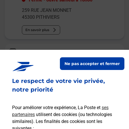
259 RUE JEAN MONNET
45300
PITHIVIERS
En savoir plus
Relais Pickup
CHIC AFFAIRES
Ne pas accepter et fermer
Fermé
-
ouvre samedi à
10h00
Le respect de votre vie privée,
6 8 RUE DES QUATRE VENTS
45300
PITHIVIERS
notre priorité
En savoir plus
Pour améliorer votre expérience, La Poste et
ses
partenaires
utilisent des cookies (ou technologies
Malin !
similaires). Les finalités des cookies sont les
suivantes :