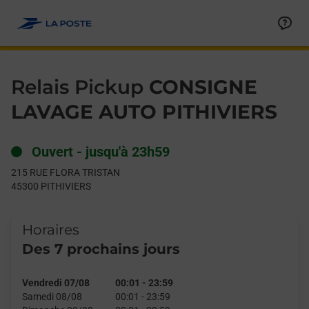
Le lien s'ouvre dans un nouvel onglet
Allez au contenu
Day of the Week
Get directions to Relais Pickup at 215 RUE FLORA TRISTAN PIT
Hours
Relais Pickup
CONSIGNE
LAVAGE AUTO PITHIVIERS
Ouvert
-
jusqu'à
23h59
215 RUE FLORA TRISTAN
45300
PITHIVIERS
Horaires
Des 7 prochains jours
Vendredi 07/08
00:01
-
23:59
Samedi 08/08
00:01
-
23:59