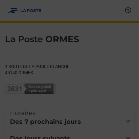
Le lien s'ouvre dans un nouvel onglet
Allez au contenu
Day of the Week
Get directions to La Poste at 4 ROUTE DE LA POULE BLANCHE
Hours
La Poste
ORMES
4 ROUTE DE LA POULE BLANCHE
45140
ORMES
Horaires
Des 7 prochains jours
Lundi
14:30
-
17:00
Des jours suivants