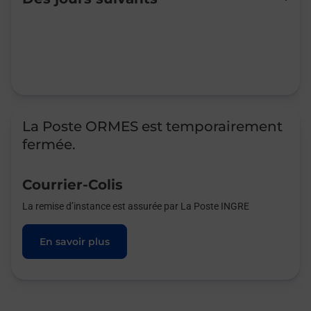
Mardi
14:30
-
17:00
Mercredi
14:30
-
17:00
Jeudi
14:30
-
17:00
Vendredi
14:30
-
17:00
Samedi
Fermé
Dimanche
Fermé
La Poste ORMES est temporairement
fermée.
Courrier-Colis
La remise d’instance est assurée par La Poste INGRE
En savoir plus