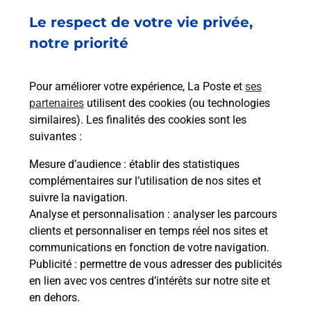
En savoir plus
Le respect de votre vie privée,
notre priorité
Souscrire à la téléassistance
Besoin d’un système de téléassistance à l’intérieur
Pour améliorer votre expérience, La Poste et
ses
et/ou à l’extérieur de votre domicile ? Découvrez
partenaires
utilisent des cookies (ou technologies
les offres téléalarme dans votre bureau de Poste à
similaires). Les finalités des cookies sont les
ORMES.
suivantes :
En savoir plus
Mesure d’audience
: établir des statistiques
complémentaires sur l’utilisation de nos sites et
En savoir plus
suivre la navigation.
Envoyer un colis
Analyse et personnalisation
: analyser les parcours
clients et personnaliser en temps réel nos sites et
Vous souhaitez envoyer un colis depuis : ORMES
communications en fonction de votre navigation.
(45140) ? Découvrez toutes les solutions
Publicité
: permettre de vous adresser des publicités
proposées par La Poste.
en lien avec vos centres d’intérêts sur notre site et
en dehors.
En savoir plus