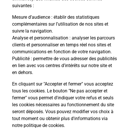
suivantes :
Mesure d’audience
: établir des statistiques
complémentaires sur l’utilisation de nos sites et
Questions fréquemment posées
suivre la navigation.
Analyse et personnalisation
: analyser les parcours
clients et personnaliser en temps réel nos sites et
communications en fonction de votre navigation.
Combien coûte des photos d’identité
Publicité
: permettre de vous adresser des publicités
au photomaton ?
en lien avec vos centres d’intérêts sur notre site et
en dehors.
Quelles dimensions pour une photo
d’identité ?
En cliquant sur "Accepter et fermer" vous acceptez
tous les cookies. Le bouton "Ne pas accepter et
fermer" vous permet d'indiquer votre refus et seuls
Quelle photo fournir pour un titre
les cookies nécessaires au fonctionnement du site
d’identité (passeport, carte d’identité)
seront déposés. Vous pouvez modifier vos choix à
?
tout moment ou obtenir plus d'informations via
notre politique de cookies
.