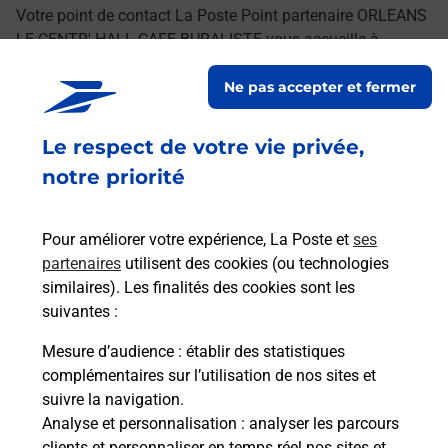
Votre point de contact La Poste Point partenaire ORLEANS
LE CENTR' HALL CAFE BURALISTE vous accueille à
ORLEANS pour répondre à vos besoins d'affranchissement
Ne pas accepter et fermer
Courrier-Colis.
Le respect de votre vie privée,
Retrouvez toutes nos offres en ligne sur notre site
notre priorité
Pour améliorer votre expérience, La Poste et
ses
partenaires
utilisent des cookies (ou technologies
similaires). Les finalités des cookies sont les
suivantes :
Mesure d’audience
: établir des statistiques
complémentaires sur l’utilisation de nos sites et
suivre la navigation.
Analyse et personnalisation
: analyser les parcours
clients et personnaliser en temps réel nos sites et