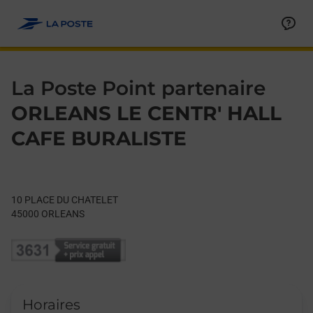
Le lien s'ouvre dans un nouvel onglet
Allez au contenu
Day of the Week
Get directions to La Poste Point partenaire at 10 PLACE DU 
Hours
La Poste Point partenaire
ORLEANS LE CENTR' HALL
CAFE BURALISTE
10 PLACE DU CHATELET
45000
ORLEANS
Horaires