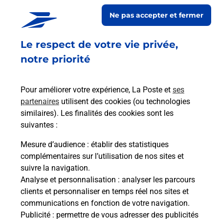
ORLEANS PLACE D ARC
Ne pas accepter et fermer
Fermé
-
jusqu'à
09h00
Le respect de votre vie privée,
2 RUE ALBERT 1ER
45000
ORLEANS
notre priorité
En savoir plus
Pour améliorer votre expérience, La Poste et
ses
partenaires
utilisent des cookies (ou technologies
Malin !
similaires). Les finalités des cookies sont les
suivantes :
La Poste
Mesure d’audience
: établir des statistiques
en ligne
complémentaires sur l’utilisation de nos sites et
suivre la navigation.
Ouvert 24h/24
Analyse et personnalisation
: analyser les parcours
clients et personnaliser en temps réel nos sites et
En savoir plus
communications en fonction de votre navigation.
Publicité
: permettre de vous adresser des publicités