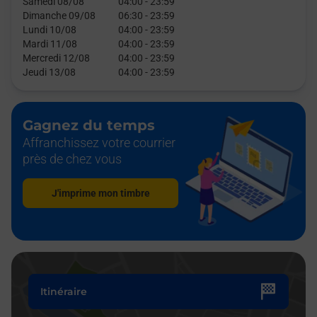
Samedi 08/08
04:00
-
23:59
Dimanche 09/08
06:30
-
23:59
Lundi 10/08
04:00
-
23:59
Mardi 11/08
04:00
-
23:59
Mercredi 12/08
04:00
-
23:59
Jeudi 13/08
04:00
-
23:59
Gagnez du temps
Affranchissez votre courrier
près de chez vous
J'imprime mon timbre
Itinéraire