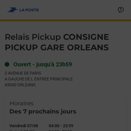
Le lien s'ouvre dans un nouvel onglet
Allez au contenu
Day of the Week
Get directions to Relais Pickup at 2 AVENUE DE PARIS ORLEANS
Hours
Relais Pickup
CONSIGNE
PICKUP GARE ORLEANS
Ouvert
-
jusqu'à
23h59
2 AVENUE DE PARIS
A GAUCHE DE L ENTREE PRINCIPALE
45000
ORLEANS
Horaires
Des 7 prochains jours
Vendredi 07/08
04:00
-
23:59