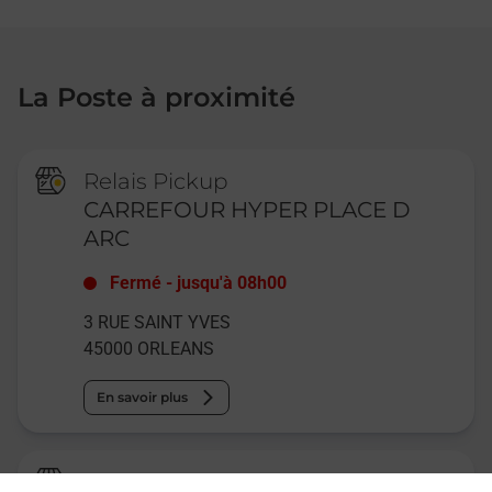
La Poste à proximité
Relais Pickup
CARREFOUR HYPER PLACE D
ARC
Fermé
-
jusqu'à
08h00
3 RUE SAINT YVES
45000
ORLEANS
En savoir plus
La Poste