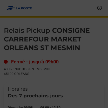
Le lien s'ouvre dans un nouvel onglet
Allez au contenu
Day of the Week
Get directions to Relais Pickup at 43 AVENUE DE SAINT MESM
Hours
Relais Pickup
CONSIGNE
CARREFOUR MARKET
ORLEANS ST MESMIN
Fermé
-
jusqu'à
09h00
43 AVENUE DE SAINT MESMIN
45100
ORLEANS
Horaires
Des 7 prochains jours
Dimanche 09/08
09:00
-
12:30