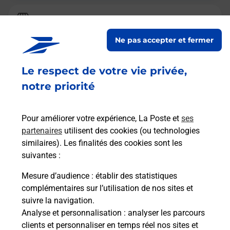
Relais Pickup
EASY COIFF
Ne pas accepter et fermer
Fermé
Le respect de votre vie privée,
68 ROUTE DE SAINT MESMIN
45750
ST PRYVE ST MESMIN
notre priorité
En savoir plus
Pour améliorer votre expérience, La Poste et
ses
partenaires
utilisent des cookies (ou technologies
Malin !
similaires). Les finalités des cookies sont les
suivantes :
La Poste
Mesure d’audience
: établir des statistiques
en ligne
complémentaires sur l’utilisation de nos sites et
suivre la navigation.
Ouvert 24h/24
Analyse et personnalisation
: analyser les parcours
clients et personnaliser en temps réel nos sites et
En savoir plus