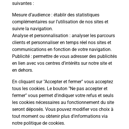
suivantes :
En savoir plus
Permis Bateau
Mesure d’audience
: établir des statistiques
Vous cherchez à passer votre permis bateau à
complémentaires sur l’utilisation de nos sites et
Olivet (45160) ? Découvrez l'offre proposée par La
suivre la navigation.
Poste.
Analyse et personnalisation
: analyser les parcours
clients et personnaliser en temps réel nos sites et
communications en fonction de votre navigation.
En savoir plus
Publicité
: permettre de vous adresser des publicités
en lien avec vos centres d’intérêts sur notre site et
Je réserve ma session
en dehors.
En cliquant sur "Accepter et fermer" vous acceptez
tous les cookies. Le bouton "Ne pas accepter et
Localiser
Liste
Loiret
OLIVET
fermer" vous permet d'indiquer votre refus et seuls
OLIVET PORTE DE SOLOGNE
les cookies nécessaires au fonctionnement du site
seront déposés. Vous pouvez modifier vos choix à
tout moment ou obtenir plus d'informations via
notre politique de cookies
.