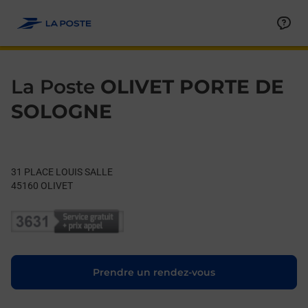
Le lien s'ouvre dans un nouvel onglet
Allez au contenu
Day of the Week
Get directions to La Poste at 31 PLACE LOUIS SALLE OLIVET,
Hours
La Poste
OLIVET PORTE DE
SOLOGNE
31 PLACE LOUIS SALLE
45160
OLIVET
Le lien s'ouvre dans un nouvel onglet
Prendre un rendez-vous