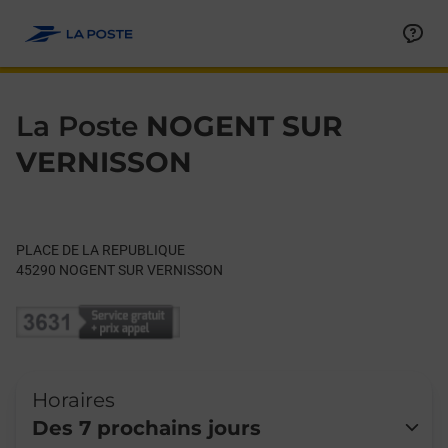
Le lien s'ouvre dans un nouvel onglet
Allez au contenu
Day of the Week
Get directions to La Poste at PLACE DE LA REPUBLIQUE NOG
Hours
La Poste
NOGENT SUR
VERNISSON
PLACE DE LA REPUBLIQUE
45290
NOGENT SUR VERNISSON
Horaires
Des 7 prochains jours