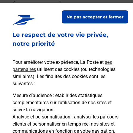
En savoir plus
Ne pas accepter et fermer
En savoir plus
Envoyer un colis
Le respect de votre vie privée,
Vous souhaitez envoyer un colis depuis : NOGENT
notre priorité
SUR VERNISSON (45290) ? Découvrez toutes les
solutions proposées par La Poste.
Pour améliorer votre expérience, La Poste et
ses
partenaires
utilisent des cookies (ou technologies
En savoir plus
similaires). Les finalités des cookies sont les
En savoir plus
suivantes :
Mesure d’audience
: établir des statistiques
Souscrire à la téléassistance
complémentaires sur l’utilisation de nos sites et
suivre la navigation.
Besoin d’un système de téléassistance à l’intérieur
Analyse et personnalisation
: analyser les parcours
et/ou à l’extérieur de votre domicile ? Découvrez
clients et personnaliser en temps réel nos sites et
les offres téléalarme dans votre bureau de Poste à
communications en fonction de votre navigation.