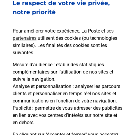
Fermé
-
jusqu'à
08h00
Le respect de votre vie privée,
2 ROUTE DE MONTARGIS
notre priorité
45230
MONTBOUY
Pour améliorer votre expérience, La Poste et
ses
En savoir plus
partenaires
utilisent des cookies (ou technologies
similaires). Les finalités des cookies sont les
Malin !
suivantes :
Mesure d’audience
: établir des statistiques
La Poste
complémentaires sur l’utilisation de nos sites et
en ligne
suivre la navigation.
Analyse et personnalisation
: analyser les parcours
Ouvert 24h/24
clients et personnaliser en temps réel nos sites et
communications en fonction de votre navigation.
En savoir plus
Publicité
: permettre de vous adresser des publicités
en lien avec vos centres d’intérêts sur notre site et
en dehors.
Recherchez un autre point de contact
En cliquant sur "Accepter et fermer" vous acceptez