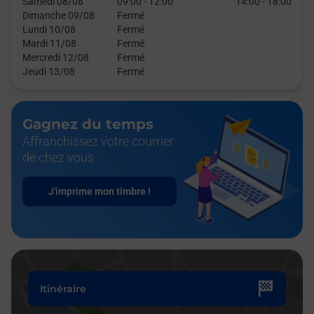
Samedi 08/08
09:00
-
12:00
14:00
-
18:00
Dimanche 09/08
Fermé
Lundi 10/08
Fermé
Mardi 11/08
Fermé
Mercredi 12/08
Fermé
Jeudi 13/08
Fermé
Gagnez du temps
Affranchissez votre courrier
de chez vous
J'imprime mon timbre !
Itinéraire