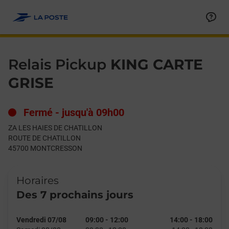
Le lien s'ouvre dans un nouvel onglet
Allez au contenu
Day of the Week
Get directions to Relais Pickup at ZA LES HAIES DE CHATIL
Hours
Relais Pickup
KING CARTE
GRISE
Fermé
-
jusqu'à
09h00
ZA LES HAIES DE CHATILLON
ROUTE DE CHATILLON
45700
MONTCRESSON
Horaires
Des 7 prochains jours
Vendredi 07/08
09:00
-
12:00
14:00
-
18:00