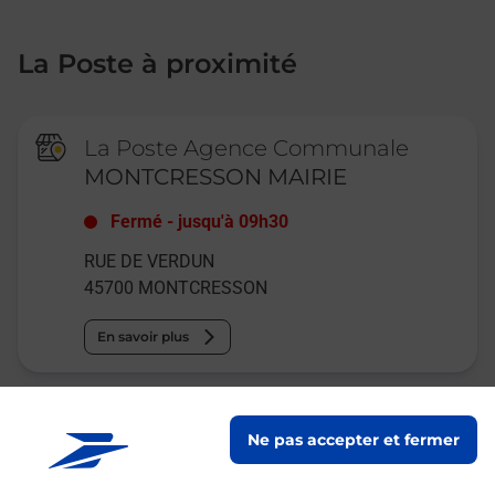
La Poste à proximité
La Poste Agence Communale
MONTCRESSON MAIRIE
Fermé
-
jusqu'à
09h30
RUE DE VERDUN
45700
MONTCRESSON
En savoir plus
Relais Pickup
Ne pas accepter et fermer
EPICERIE LES ZIANIDES