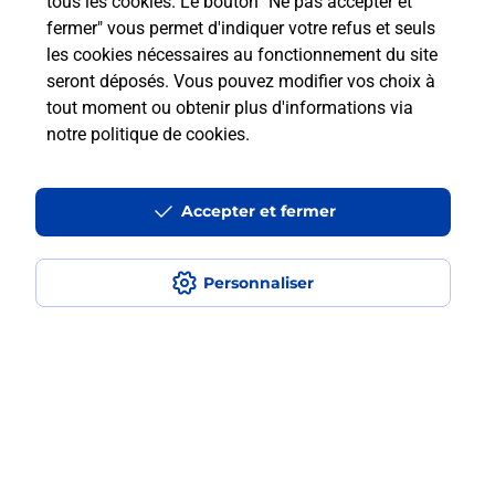
tous les cookies. Le bouton "Ne pas accepter et
?
fermer" vous permet d'indiquer votre refus et seuls
les cookies nécessaires au fonctionnement du site
seront déposés. Vous pouvez modifier vos choix à
Comment faire des photocopies ?
tout moment ou obtenir plus d'informations via
notre politique de cookies
.
Localiser
Liste
Loiret
MONTARGIS
MONTARGIS LA CHAUSSEE
Photocopier
Accepter et fermer
Personnaliser
Plan du site
Accessibilité : partiellement conforme
Conditions contractuelles
Mentions légales