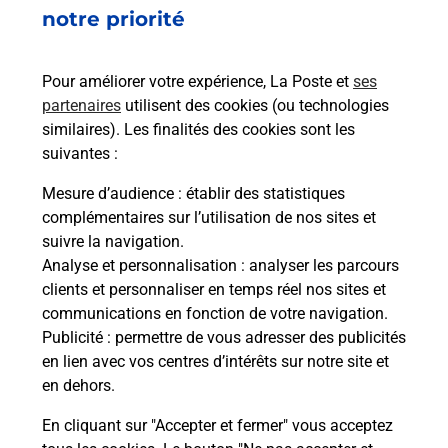
notre priorité
En
Envoyer un colis
Pour améliorer votre expérience, La Poste et
ses
Vous souhaitez envoyer un colis depuis :
partenaires
utilisent des cookies (ou technologies
MONTARGIS LA CHAUSSEE (45200) ? Découvrez
similaires). Les finalités des cookies sont les
toutes les solutions proposées par La Poste.
suivantes :
Mesure d’audience
: établir des statistiques
En savoir plus
complémentaires sur l’utilisation de nos sites et
suivre la navigation.
Analyse et personnalisation
: analyser les parcours
clients et personnaliser en temps réel nos sites et
Questions fréquemment posées
communications en fonction de votre navigation.
Publicité
: permettre de vous adresser des publicités
en lien avec vos centres d’intérêts sur notre site et
en dehors.
Quel est le prix d’une photocopie ?
En cliquant sur "Accepter et fermer" vous acceptez
Où faire des photocopies à proximité