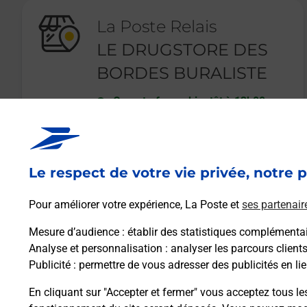
La Poste Relais
LE DRUGSTORE DES
BORDES BURALISTE
Ouvert
-
ferme bientôt à
13h00
3 RUE DE LA MAIRIE
45460
LES BORDES
Le respect de votre vie privée, notre p
En savoir plus
Pour améliorer votre expérience, La Poste et
ses partenair
Mesure d’audience
: établir des statistiques complémentair
Analyse et personnalisation
: analyser les parcours client
Publicité
: permettre de vous adresser des publicités en lie
En cliquant sur "Accepter et fermer" vous acceptez tous le