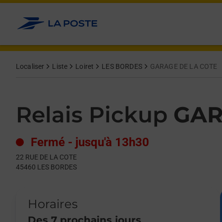
Le lien s'ouvre dans un nouvel onglet
Allez au contenu
Day of the Week
Get directions to Relais Pickup at 22 RUE DE LA COTE LES BOR
Hours
Localiser
Liste
Loiret
LES BORDES
GARAGE DE LA COTE
Relais Pickup
GAR
Fermé
-
jusqu'à
13h30
22 RUE DE LA COTE
45460
LES BORDES
Horaires
Des 7 prochains jours