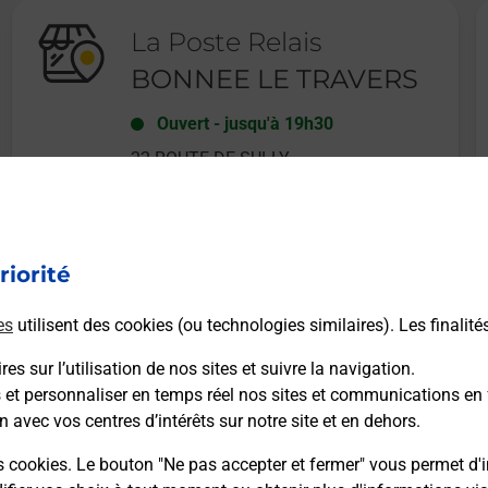
La Poste Relais
BONNEE LE TRAVERS
Ouvert
-
jusqu'à
19h30
22 ROUTE DE SULLY
45460
BONNEE
riorité
En savoir plus
es
utilisent des cookies (ou technologies similaires). Les finalité
es sur l’utilisation de nos sites et suivre la navigation.
s et personnaliser en temps réel nos sites et communications en 
n avec vos centres d’intérêts sur notre site et en dehors.
Recherchez un autre point de contact
s cookies. Le bouton "Ne pas accepter et fermer" vous permet d'i