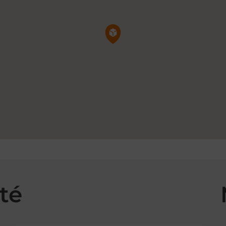
Pin de la carte
té