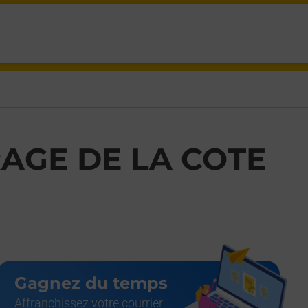
DES,
AGE DE LA COTE
Gagnez du temps
Affranchissez votre courrier