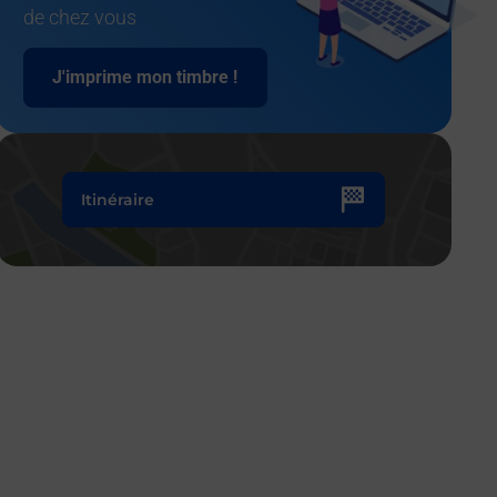
de chez vous
J'imprime mon timbre !
Itinéraire