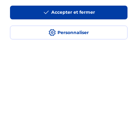
La téléassistance classique avec
Accepter et fermer
médaillon d’alarme qu’est ce que
c’est ?
Personnaliser
Comment fonctionne la
téléassistance classique ?
Comment est installée la
téléassistance classique ?
Localiser
Liste
Loiret
LA FERTE ST AUBIN
LA FERTE SAINT AUBIN
Teleassistance