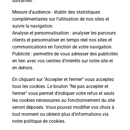
suivantes :
Vous
de c
Mesure d’audience
: établir des statistiques
télé
complémentaires sur l’utilisation de nos sites et
Post
suivre la navigation.
Analyse et personnalisation
: analyser les parcours
En
clients et personnaliser en temps réel nos sites et
Envoyer un colis
communications en fonction de votre navigation.
Publicité
: permettre de vous adresser des publicités
Vous souhaitez envoyer un colis depuis : LA
en lien avec vos centres d’intérêts sur notre site et
FERTE SAINT AUBIN (45240) ? Découvrez toutes
en dehors.
les solutions proposées par La Poste.
En cliquant sur "Accepter et fermer" vous acceptez
En savoir plus
tous les cookies. Le bouton "Ne pas accepter et
fermer" vous permet d'indiquer votre refus et seuls
les cookies nécessaires au fonctionnement du site
seront déposés. Vous pouvez modifier vos choix à
Questions fréquemment posées
tout moment ou obtenir plus d'informations via
notre politique de cookies
.