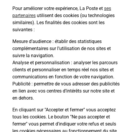
Pour améliorer votre expérience, La Poste et
ses
Questions fréquemment posées
partenaires
utilisent des cookies (ou technologies
similaires). Les finalités des cookies sont les
suivantes :
Quel réseau utilise La Poste Mobile ?
Mesure d’audience
: établir des statistiques
complémentaires sur l’utilisation de nos sites et
suivre la navigation.
Est-ce que je peux garder mon
Analyse et personnalisation
: analyser les parcours
numéro de mobile gratuitement ?
clients et personnaliser en temps réel nos sites et
communications en fonction de votre navigation.
Est-ce que je peux bénéficier de la 5G
Publicité
: permettre de vous adresser des publicités
avec La Poste Mobile ?
en lien avec vos centres d’intérêts sur notre site et
en dehors.
Est-ce que je peux utiliser mon forfait
à l’étranger avec La Poste Mobile ?
En cliquant sur "Accepter et fermer" vous acceptez
tous les cookies. Le bouton "Ne pas accepter et
fermer" vous permet d'indiquer votre refus et seuls
Est-ce que je peux payer mon iPhone
les cookies nécessaires au fonctionnement du site