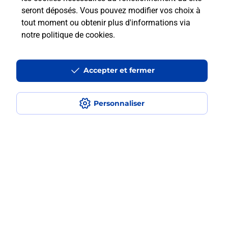
en plusieurs fois avec La Poste Mobile
seront déposés. Vous pouvez modifier vos choix à
?
tout moment ou obtenir plus d'informations via
notre politique de cookies
.
Est-ce que je peux assurer mon
iPhone ?
Accepter et fermer
Localiser
Liste
Loiret
LA FERTE ST AUBIN
Personnaliser
LA FERTE SAINT AUBIN
Acheter un iPhone neuf ou reconditionné
Plan du site
Accessibilité : partiellement conforme
Conditions contractuelles