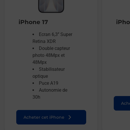
iPhone 17
iPho
Ecran 6,3’’ Super
Retina XDR
Double capteur
photo 48Mpx et
48Mpx
Stabilisateur
optique
Puce A19
Autonomie de
30h
Ache
Acheter cet iPhone