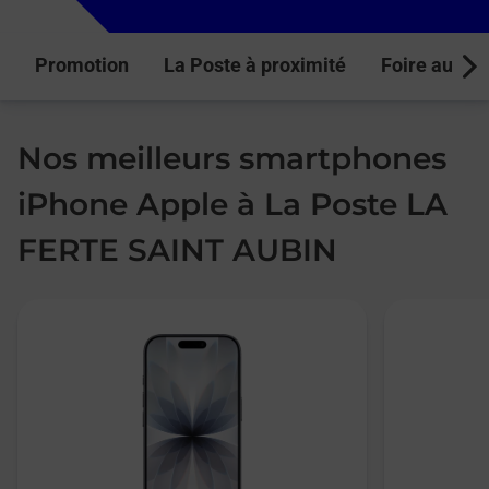
Promotion
La Poste à proximité
Foire aux q
Next
Nos meilleurs smartphones
iPhone Apple à La Poste LA
FERTE SAINT AUBIN