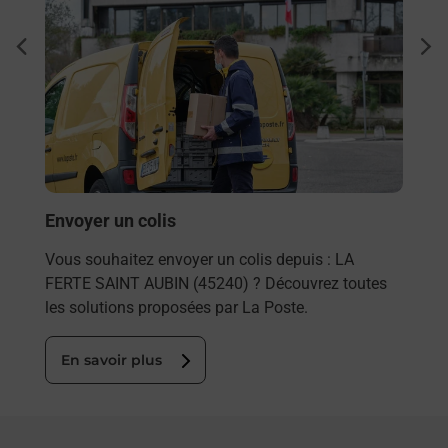
à La
Ach
dent
sui
Vous
de c
télé
de P
En
Envoyer un colis
Vous souhaitez envoyer un colis depuis : LA
FERTE SAINT AUBIN (45240) ? Découvrez toutes
les solutions proposées par La Poste.
En savoir plus