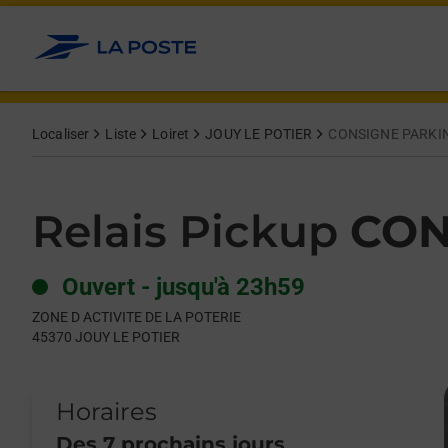
Le lien s'ouvre dans un nouvel onglet
Allez au contenu
Day of the Week
Get directions to Relais Pickup at ZONE D ACTIVITE DE LA PO
Hours
Localiser
Liste
Loiret
JOUY LE POTIER
CONSIGNE PARKI
Relais Pickup
CON
Ouvert
-
jusqu'à
23h59
ZONE D ACTIVITE DE LA POTERIE
45370
JOUY LE POTIER
Horaires
Des 7 prochains jours