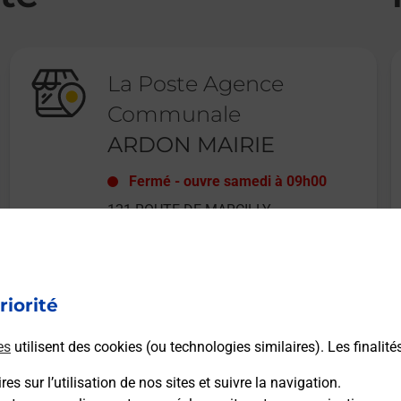
La Poste Agence
Communale
ARDON MAIRIE
Fermé
-
ouvre samedi à
09h00
121 ROUTE DE MARCILLY
45160
ARDON
riorité
En savoir plus
es
utilisent des cookies (ou technologies similaires). Les finalité
es sur l’utilisation de nos sites et suivre la navigation.