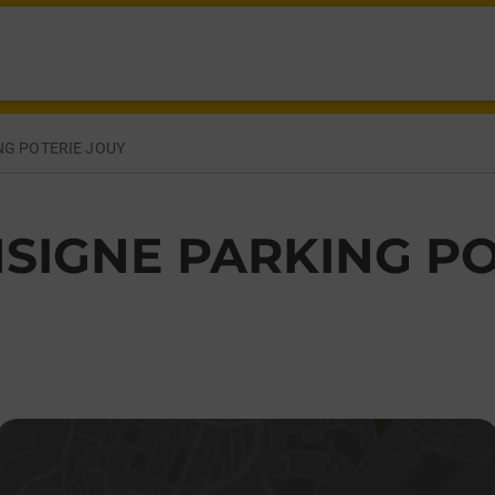
TERIE JOUY LE POTIER,
NG POTERIE JOUY
SIGNE PARKING PO