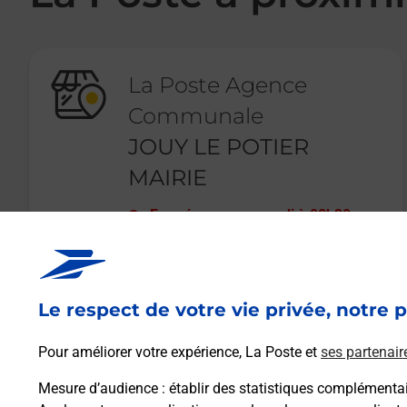
La Poste Agence
Communale
JOUY LE POTIER
MAIRIE
Fermé
-
ouvre samedi à
08h30
29 PLACE DE LA MAIRIE
45370
JOUY LE POTIER
Le respect de votre vie privée, notre p
En savoir plus
Pour améliorer votre expérience, La Poste et
ses partenair
Mesure d’audience
: établir des statistiques complémentair