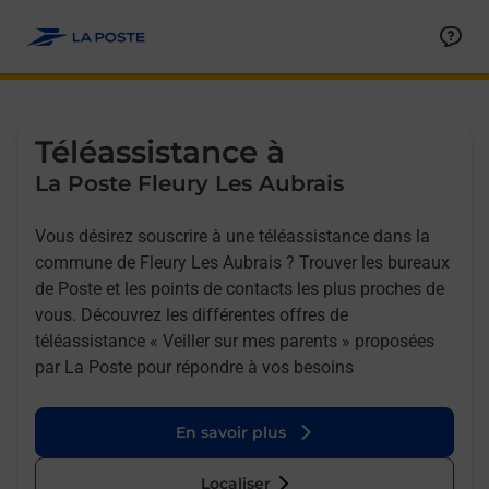
Allez au contenu
Afficher ou masquer la réponse
Afficher ou masquer la réponse
Afficher ou masquer la réponse
Téléassistance à
La Poste Fleury Les Aubrais
Vous désirez souscrire à une téléassistance dans la
commune de Fleury Les Aubrais ? Trouver les bureaux
de Poste et les points de contacts les plus proches de
vous. Découvrez les différentes offres de
téléassistance « Veiller sur mes parents » proposées
par La Poste pour répondre à vos besoins
En savoir plus
Localiser