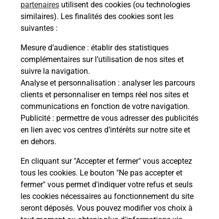
partenaires
utilisent des cookies (ou technologies
similaires). Les finalités des cookies sont les
suivantes :
Mesure d’audience
: établir des statistiques
S'inscrire au code de la route
complémentaires sur l’utilisation de nos sites et
suivre la navigation.
Vous cherchez à passer votre code de la route auto
Analyse et personnalisation
: analyser les parcours
ou moto dans la commune Fleury Les Aubrais ?
clients et personnaliser en temps réel nos sites et
Découvrez toutes nos solutions.
communications en fonction de votre navigation.
Publicité
: permettre de vous adresser des publicités
En savoir plus
en lien avec vos centres d’intérêts sur notre site et
en dehors.
En cliquant sur "Accepter et fermer" vous acceptez
tous les cookies. Le bouton "Ne pas accepter et
Localiser
Liste
Liste - téléassistance
fermer" vous permet d'indiquer votre refus et seuls
Loiret - téléassistance
Fleury Les Aubrais - téléassistance
les cookies nécessaires au fonctionnement du site
seront déposés. Vous pouvez modifier vos choix à