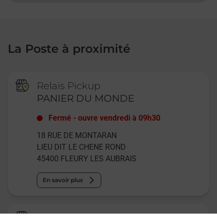
La Poste à proximité
Relais Pickup
PANIER DU MONDE
Fermé
-
ouvre vendredi à
09h30
18 RUE DE MONTARAN
LIEU DIT LE CHENE ROND
45400
FLEURY LES AUBRAIS
En savoir plus