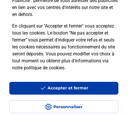
Publicité
: permettre de vous adresser des publicités
en lien avec vos centres d’intérêts sur notre site et
Recherchez un autre point de contact
en dehors.
En cliquant sur "Accepter et fermer" vous acceptez
tous les cookies. Le bouton "Ne pas accepter et
Localiser
Liste
Loiret
FLEURY LES AUBRAIS
fermer" vous permet d'indiquer votre refus et seuls
SAV E LECLERC FLEURY LES AUBRAIS
les cookies nécessaires au fonctionnement du site
seront déposés. Vous pouvez modifier vos choix à
tout moment ou obtenir plus d'informations via
notre politique de cookies
.
Plan du site
Accessibilité : partiellement conforme
Accepter et fermer
Conditions contractuelles
Personnaliser
Mentions légales
Données personnelles et cookies