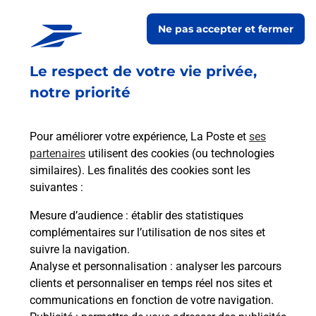
Relais Pickup
L INSTANT MARCHE
Ne pas accepter et fermer
Fermé
-
ouvre vendredi à
09h00
Le respect de votre vie privée,
1342 RUE DE MONTARAN
45770
SARAN
notre priorité
En savoir plus
Pour améliorer votre expérience, La Poste et
ses
partenaires
utilisent des cookies (ou technologies
Malin !
similaires). Les finalités des cookies sont les
suivantes :
La Poste
Mesure d’audience
: établir des statistiques
en ligne
complémentaires sur l’utilisation de nos sites et
suivre la navigation.
Ouvert 24h/24
Analyse et personnalisation
: analyser les parcours
clients et personnaliser en temps réel nos sites et
En savoir plus
communications en fonction de votre navigation.