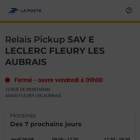
Le lien s'ouvre dans un nouvel onglet
Allez au contenu
Day of the Week
Get directions to Relais Pickup at 10 RUE DE MONTARAN FLEU
Hours
Relais Pickup
SAV E
LECLERC FLEURY LES
AUBRAIS
Fermé
-
ouvre vendredi à
09h00
10 RUE DE MONTARAN
45400
FLEURY LES AUBRAIS
Horaires
Des 7 prochains jours
Jeudi 06/08
09:00
-
12:00
12:30
-
19:30