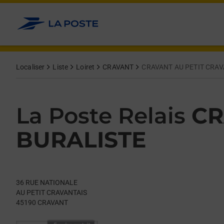
Le lien s'ouvre dans un nouvel onglet
Allez au contenu
Day of the Week
Get directions to La Poste Relais at 36 RUE NATIONALE CRAVAN
Hours
Localiser
Liste
Loiret
CRAVANT
CRAVANT AU PETIT CRAV
La Poste Relais
CR
BURALISTE
36 RUE NATIONALE
AU PETIT CRAVANTAIS
45190
CRAVANT