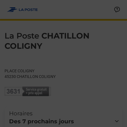
Le lien s'ouvre dans un nouvel onglet
Allez au contenu
Day of the Week
Get directions to La Poste at PLACE COLIGNY CHATILLON COLI
Hours
La Poste
CHATILLON
COLIGNY
PLACE COLIGNY
45230
CHATILLON COLIGNY
Horaires
Des 7 prochains jours