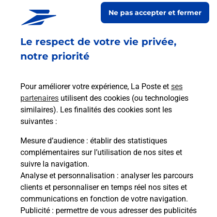
Ne pas accepter et fermer
En savoir plus
Envoyer un colis
Le respect de votre vie privée,
Vous souhaitez envoyer un colis depuis :
notre priorité
CHATILLON COLIGNY (45230) ? Découvrez toutes
les solutions proposées par La Poste.
Pour améliorer votre expérience, La Poste et
ses
partenaires
utilisent des cookies (ou technologies
En savoir plus
similaires). Les finalités des cookies sont les
En savoir plus
suivantes :
Mesure d’audience
: établir des statistiques
Souscrire à la téléassistance
complémentaires sur l’utilisation de nos sites et
suivre la navigation.
Besoin d’un système de téléassistance à l’intérieur
Analyse et personnalisation
: analyser les parcours
et/ou à l’extérieur de votre domicile ? Découvrez
clients et personnaliser en temps réel nos sites et
les offres téléalarme dans votre bureau de Poste à
communications en fonction de votre navigation.
CHATILLON COLIGNY.
Publicité
: permettre de vous adresser des publicités