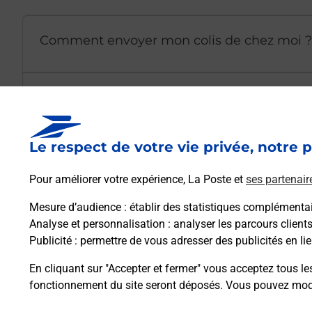
Comment envoyer mon colis de chez moi ?
Est-il possible d’acheter un emballage dir
Le respect de votre vie privée, notre p
Comment demander une modification de li
Pour améliorer votre expérience, La Poste et
ses partenair
Mesure d’audience
: établir des statistiques complémentair
Comment La Poste participe-t-elle à votre 
Analyse et personnalisation
: analyser les parcours client
Publicité
: permettre de vous adresser des publicités en lie
Puis-je passer mon code de la route avec La
En cliquant sur "Accepter et fermer" vous acceptez tous le
fonctionnement du site seront déposés. Vous pouvez modi