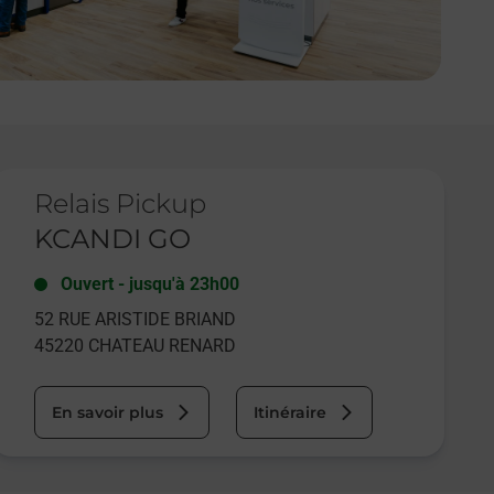
e lien s'ouvre dans un nouvel onglet
Relais Pickup
KCANDI GO
Ouvert
-
jusqu'à
23h00
52 RUE ARISTIDE BRIAND
45220
CHATEAU RENARD
En savoir plus
Itinéraire