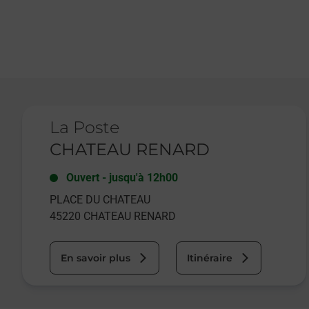
Le lien s'ouvre dans un nouvel onglet
La Poste
CHATEAU RENARD
Ouvert
-
jusqu'à
12h00
PLACE DU CHATEAU
45220
CHATEAU RENARD
En savoir plus
Itinéraire