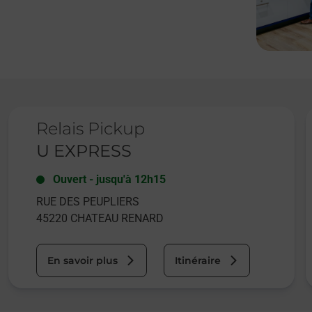
Le lien s'ouvre dans un nouvel onglet
L
Relais Pickup
U EXPRESS
Ouvert
-
jusqu'à
12h15
RUE DES PEUPLIERS
45220
CHATEAU RENARD
En savoir plus
Itinéraire