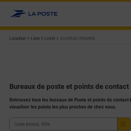
Allez au contenu
Afficher ou masquer la réponse
Afficher ou masquer la réponse
Afficher ou masquer la réponse
Afficher ou masquer la réponse
Afficher ou masquer la réponse
Localiser
Liste
Loiret
CHATEAU RENARD
Bureaux de poste et points de conta
Retrouvez tous les bureaux de Poste et points de contact La
visualiser les points les plus proches de chez vous.
Ville, Département, Code Postal