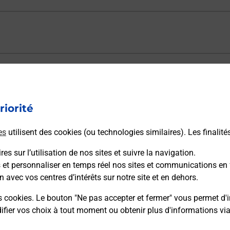
ectement depuis un bureau de Poste ?
riorité
vraison ?
es
utilisent des cookies (ou technologies similaires). Les finalité
es sur l’utilisation de nos sites et suivre la navigation.
sécurité au quotidien ?
s et personnaliser en temps réel nos sites et communications en 
n avec vos centres d’intérêts sur notre site et en dehors.
 Poste et sous quelles conditions ?
s cookies. Le bouton "Ne pas accepter et fermer" vous permet d'i
fier vos choix à tout moment ou obtenir plus d'informations vi