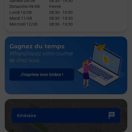
Samedi 08/08
08:30
-
19:30
Dimanche 09/08
Fermé
Lundi 10/08
08:30
-
19:30
Mardi 11/08
08:30
-
19:30
Mercredi 12/08
08:30
-
19:30
Gagnez du temps
Affranchissez votre courrier
de chez vous
J'imprime mon timbre !
Itinéraire