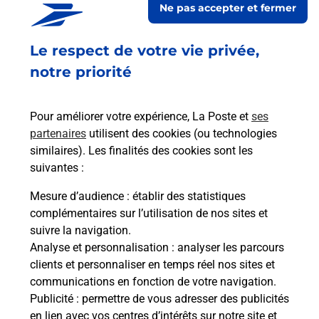
Ne pas accepter et fermer
Fermé
-
jusqu'à
07h00
Le respect de votre vie privée,
1 RUE KLEBER
45120
CHALETTE SUR LOING
notre priorité
En savoir plus
Pour améliorer votre expérience, La Poste et
ses
partenaires
utilisent des cookies (ou technologies
Malin !
similaires). Les finalités des cookies sont les
suivantes :
La Poste
Mesure d’audience
: établir des statistiques
en ligne
complémentaires sur l’utilisation de nos sites et
suivre la navigation.
Ouvert 24h/24
Analyse et personnalisation
: analyser les parcours
clients et personnaliser en temps réel nos sites et
En savoir plus
communications en fonction de votre navigation.
Publicité
: permettre de vous adresser des publicités
en lien avec vos centres d’intérêts sur notre site et