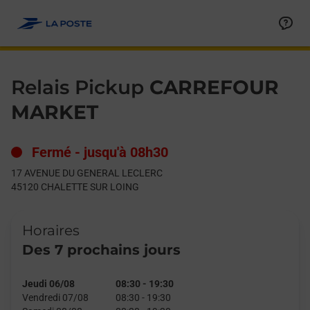
Le lien s'ouvre dans un nouvel onglet
Allez au contenu
Day of the Week
Get directions to Relais Pickup at 17 AVENUE DU GENERAL L
Hours
Relais Pickup
CARREFOUR
MARKET
Fermé
-
jusqu'à
08h30
17 AVENUE DU GENERAL LECLERC
45120
CHALETTE SUR LOING
Horaires
Des 7 prochains jours
Jeudi 06/08
08:30
-
19:30
Vendredi 07/08
08:30
-
19:30