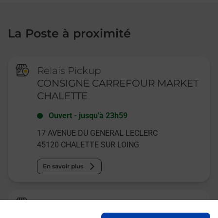
La Poste à proximité
Relais Pickup
CONSIGNE CARREFOUR MARKET
CHALETTE
Ouvert
-
jusqu'à
23h59
17 AVENUE DU GENERAL LECLERC
45120
CHALETTE SUR LOING
En savoir plus
Relais Pickup
AU BON COIN