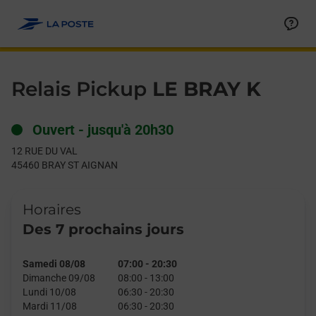
Le lien s'ouvre dans un nouvel onglet
Allez au contenu
Day of the Week
Get directions to Relais Pickup at 12 RUE DU VAL BRAY ST AIG
Hours
Relais Pickup
LE BRAY K
Ouvert
-
jusqu'à
20h30
12 RUE DU VAL
45460
BRAY ST AIGNAN
Horaires
Des 7 prochains jours
Samedi 08/08
07:00
-
20:30
Dimanche 09/08
08:00
-
13:00
Lundi 10/08
06:30
-
20:30
Mardi 11/08
06:30
-
20:30