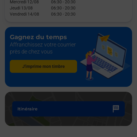
Mercredi 12/08
06:30
-
20:30
Jeudi 13/08
06:30
-
20:30
Vendredi 14/08
06:30
-
20:30
Gagnez du temps
Affranchissez votre courrier
près de chez vous
J'imprime mon timbre
Itinéraire