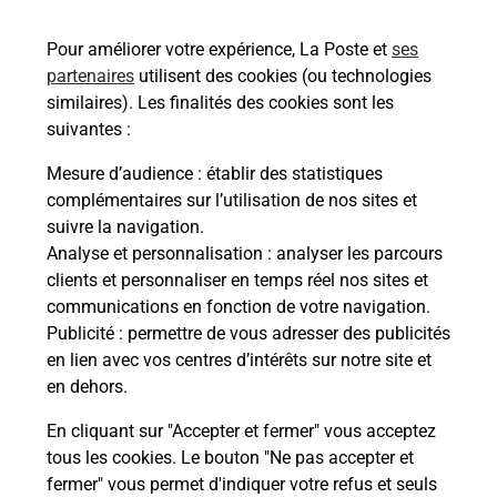
45460
LES BORDES
Pour améliorer votre expérience, La Poste et
ses
En savoir plus
partenaires
utilisent des cookies (ou technologies
similaires). Les finalités des cookies sont les
Malin !
suivantes :
Mesure d’audience
: établir des statistiques
La Poste
complémentaires sur l’utilisation de nos sites et
en ligne
suivre la navigation.
Analyse et personnalisation
: analyser les parcours
Ouvert 24h/24
clients et personnaliser en temps réel nos sites et
communications en fonction de votre navigation.
En savoir plus
Publicité
: permettre de vous adresser des publicités
en lien avec vos centres d’intérêts sur notre site et
en dehors.
Recherchez un autre point de contact
En cliquant sur "Accepter et fermer" vous acceptez
tous les cookies. Le bouton "Ne pas accepter et
fermer" vous permet d'indiquer votre refus et seuls