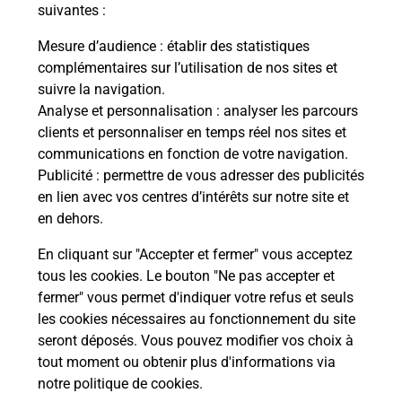
modification de livraison ?
suivantes :
Mesure d’audience
: établir des statistiques
complémentaires sur l’utilisation de nos sites et
Comment La Poste participe-t-elle
suivre la navigation.
à votre sécurité au quotidien ?
Analyse et personnalisation
: analyser les parcours
clients et personnaliser en temps réel nos sites et
communications en fonction de votre navigation.
Puis-je passer mon code de la route
Publicité
: permettre de vous adresser des publicités
avec La Poste et sous quelles
en lien avec vos centres d’intérêts sur notre site et
conditions ?
en dehors.
En cliquant sur "Accepter et fermer" vous acceptez
tous les cookies. Le bouton "Ne pas accepter et
fermer" vous permet d'indiquer votre refus et seuls
Localiser
Liste
Loiret
BOYNES
les cookies nécessaires au fonctionnement du site
seront déposés. Vous pouvez modifier vos choix à
tout moment ou obtenir plus d'informations via
notre politique de cookies
.