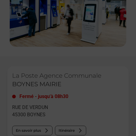
Le lien s'ouvre dans un nouvel onglet
La Poste Agence Communale
BOYNES MAIRIE
Fermé
-
jusqu'à
08h30
RUE DE VERDUN
45300
BOYNES
En savoir plus
Itinéraire