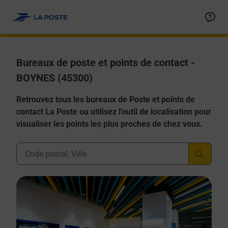
Allez au contenu
Afficher ou masquer la réponse
Afficher ou masquer la réponse
Afficher ou masquer la réponse
Afficher ou masquer la réponse
Afficher ou masquer la réponse
Bureaux de poste et points de contact -
BOYNES (45300)
Retrouvez tous les bureaux de Poste et points de
contact La Poste ou utilisez l'outil de localisation pour
visualiser les points les plus proches de chez vous.
Ville, Département, Code Postal