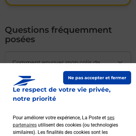
Questions fréquemment
posées
Comment envoyer mon colis de
chez moi ?
Ne pas accepter et fermer
Le respect de votre vie privée,
Est-il possible d’acheter un
notre priorité
emballage directement depuis un
bureau de Poste ?
Pour améliorer votre expérience, La Poste et
ses
partenaires
utilisent des cookies (ou technologies
Comment demander une
similaires). Les finalités des cookies sont les