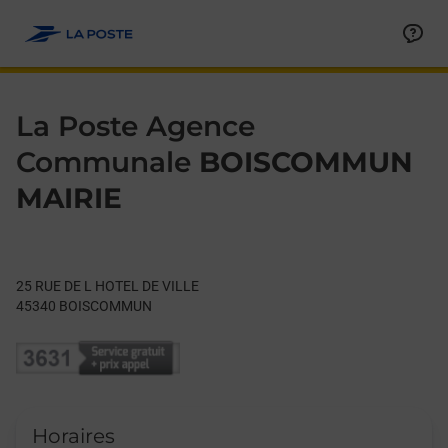
Le lien s'ouvre dans un nouvel onglet
Allez au contenu
Day of the Week
Get directions to La Poste Agence Communale at 25 RUE DE
Hours
La Poste Agence
Communale
BOISCOMMUN
MAIRIE
25 RUE DE L HOTEL DE VILLE
45340
BOISCOMMUN
Horaires