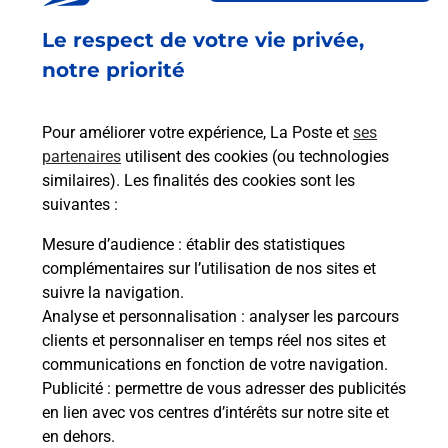
Fermé
-
ouvre mardi à
08h30
Le respect de votre vie privée,
PLACE HOTEL DE VILLE
45340
BEAUNE LA ROLANDE
notre priorité
En savoir plus
Pour améliorer votre expérience, La Poste et
ses
partenaires
utilisent des cookies (ou technologies
Malin !
similaires). Les finalités des cookies sont les
suivantes :
La Poste
Mesure d’audience
: établir des statistiques
en ligne
complémentaires sur l’utilisation de nos sites et
suivre la navigation.
Ouvert 24h/24
Analyse et personnalisation
: analyser les parcours
clients et personnaliser en temps réel nos sites et
En savoir plus
communications en fonction de votre navigation.
Publicité
: permettre de vous adresser des publicités
en lien avec vos centres d’intérêts sur notre site et
Recherchez un autre point de contact
en dehors.