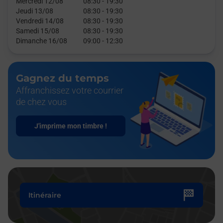
Mercredi 12/08
08:30
-
19:30
Jeudi 13/08
08:30
-
19:30
Vendredi 14/08
08:30
-
19:30
Samedi 15/08
08:30
-
19:30
Dimanche 16/08
09:00
-
12:30
Gagnez du temps
Affranchissez votre courrier
de chez vous
J'imprime mon timbre !
Itinéraire