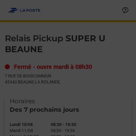
Le lien s'ouvre dans un nouvel onglet
Allez au contenu
Day of the Week
Get directions to Relais Pickup at 7 RUE DE BOISCOMMUN BE
Hours
Relais Pickup
SUPER U
BEAUNE
Fermé
-
ouvre mardi à
08h30
7 RUE DE BOISCOMMUN
45340
BEAUNE LA ROLANDE
Horaires
Des 7 prochains jours
Lundi 10/08
08:30
-
19:30
Mardi 11/08
08:30
-
19:30