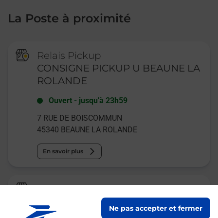
La Poste à proximité
Relais Pickup
CONSIGNE PICKUP U BEAUNE LA
ROLANDE
Ouvert
-
jusqu'à
23h59
7 RUE DE BOISCOMMUN
45340
BEAUNE LA ROLANDE
En savoir plus
La Poste Agence Communale
BEAUNE LA ROLANDE MAIRIE
Ne pas accepter et fermer