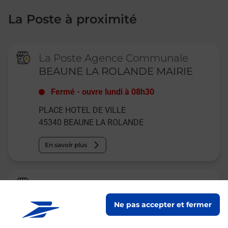
La Poste à proximité
La Poste Agence Communale
BEAUNE LA ROLANDE MAIRIE
Fermé
-
ouvre lundi à
08h30
PLACE HOTEL DE VILLE
45340
BEAUNE LA ROLANDE
En savoir plus
Relais Pickup
SUPER U BEAUNE
Ne pas accepter et fermer
Ouvert
-
ferme bientôt à
12h30