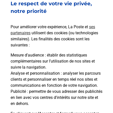
Le respect de votre vie privée,
7 RUE DE BOISCOMMUN
45340
BEAUNE LA ROLANDE
notre priorité
En savoir plus
Pour améliorer votre expérience, La Poste et
ses
partenaires
utilisent des cookies (ou technologies
Malin !
similaires). Les finalités des cookies sont les
suivantes :
La Poste
Mesure d’audience
: établir des statistiques
en ligne
complémentaires sur l’utilisation de nos sites et
suivre la navigation.
Ouvert 24h/24
Analyse et personnalisation
: analyser les parcours
clients et personnaliser en temps réel nos sites et
En savoir plus
communications en fonction de votre navigation.
Publicité
: permettre de vous adresser des publicités
en lien avec vos centres d’intérêts sur notre site et
Recherchez un autre point de contact
en dehors.