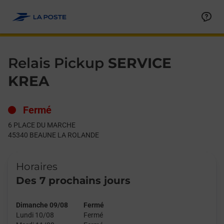
Le lien s'ouvre dans un nouvel onglet
Allez au contenu
Day of the Week
Get directions to Relais Pickup at 6 PLACE DU MARCHE BEAU
Hours
Relais Pickup
SERVICE
KREA
Fermé
6 PLACE DU MARCHE
45340
BEAUNE LA ROLANDE
Horaires
Des 7 prochains jours
Dimanche 09/08
Fermé
Lundi 10/08
Fermé