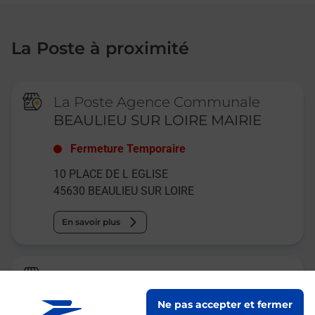
La Poste à proximité
La Poste Agence Communale
BEAULIEU SUR LOIRE MAIRIE
Fermeture Temporaire
10 PLACE DE L EGLISE
45630
BEAULIEU SUR LOIRE
En savoir plus
La Poste
BONNY SUR LOIRE
Ne pas accepter et fermer