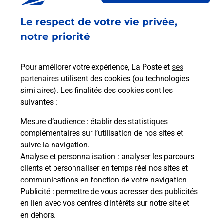
Fermé
-
ouvre samedi à
09h00
Le respect de votre vie privée,
1 PLACE BEAUPIN LAGIER
45420
BONNY SUR LOIRE
notre priorité
En savoir plus
Pour améliorer votre expérience, La Poste et
ses
partenaires
utilisent des cookies (ou technologies
Malin !
similaires). Les finalités des cookies sont les
suivantes :
La Poste
Mesure d’audience
: établir des statistiques
en ligne
complémentaires sur l’utilisation de nos sites et
suivre la navigation.
Ouvert 24h/24
Analyse et personnalisation
: analyser les parcours
clients et personnaliser en temps réel nos sites et
En savoir plus
communications en fonction de votre navigation.
Publicité
: permettre de vous adresser des publicités
en lien avec vos centres d’intérêts sur notre site et
Recherchez un autre point de contact
en dehors.