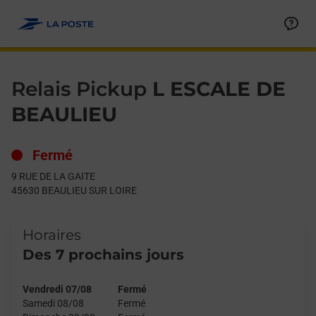
Le lien s'ouvre dans un nouvel onglet
Allez au contenu
Day of the Week
Get directions to Relais Pickup at 9 RUE DE LA GAITE BEAULIE
Hours
Relais Pickup
L ESCALE DE
BEAULIEU
Fermé
9 RUE DE LA GAITE
45630
BEAULIEU SUR LOIRE
Horaires
Des 7 prochains jours
Vendredi 07/08
Fermé
Samedi 08/08
Fermé