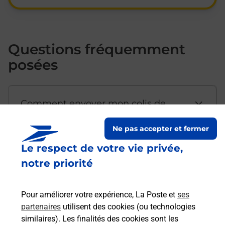
Questions fréquemment
posées
Comment envoyer mon colis de
chez moi ?
Ne pas accepter et fermer
Le respect de votre vie privée,
Est-il possible d’acheter un
notre priorité
emballage directement depuis un
bureau de Poste ?
Pour améliorer votre expérience, La Poste et
ses
partenaires
utilisent des cookies (ou technologies
Comment demander une
similaires). Les finalités des cookies sont les