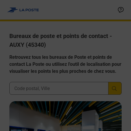
Allez au contenu
Afficher ou masquer la réponse
Afficher ou masquer la réponse
Afficher ou masquer la réponse
Afficher ou masquer la réponse
Afficher ou masquer la réponse
Bureaux de poste et points de contact -
AUXY (45340)
Retrouvez tous les bureaux de Poste et points de
contact La Poste ou utilisez l'outil de localisation pour
visualiser les points les plus proches de chez vous.
Ville, Département, Code Postal