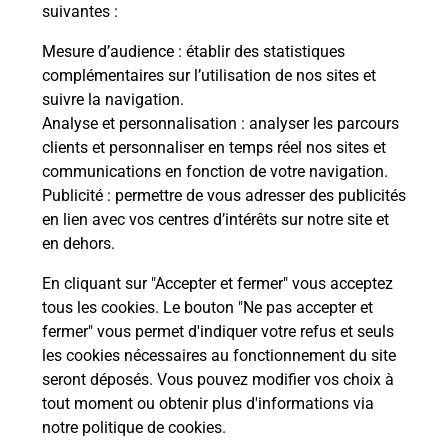
modification de livraison ?
suivantes :
Mesure d’audience
: établir des statistiques
complémentaires sur l’utilisation de nos sites et
Comment La Poste participe-t-elle
suivre la navigation.
à votre sécurité au quotidien ?
Analyse et personnalisation
: analyser les parcours
clients et personnaliser en temps réel nos sites et
communications en fonction de votre navigation.
Puis-je passer mon code de la route
Publicité
: permettre de vous adresser des publicités
avec La Poste et sous quelles
en lien avec vos centres d’intérêts sur notre site et
conditions ?
en dehors.
En cliquant sur "Accepter et fermer" vous acceptez
tous les cookies. Le bouton "Ne pas accepter et
fermer" vous permet d'indiquer votre refus et seuls
Localiser
Liste
Loiret
AUXY
les cookies nécessaires au fonctionnement du site
seront déposés. Vous pouvez modifier vos choix à
tout moment ou obtenir plus d'informations via
notre politique de cookies
.