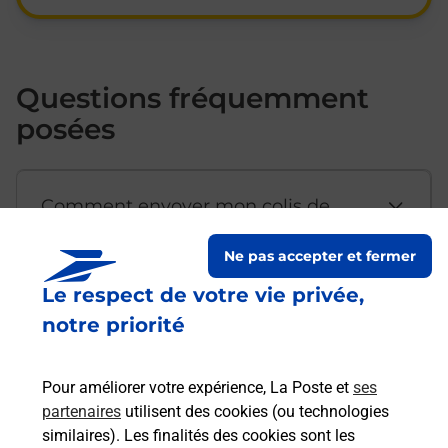
Questions fréquemment
posées
Comment envoyer mon colis de
chez moi ?
Ne pas accepter et fermer
Le respect de votre vie privée,
Est-il possible d’acheter un
notre priorité
emballage directement depuis un
bureau de Poste ?
Pour améliorer votre expérience, La Poste et
ses
partenaires
utilisent des cookies (ou technologies
Comment demander une
similaires). Les finalités des cookies sont les