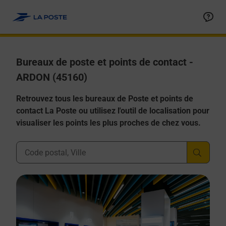
Allez au contenu
Afficher ou masquer la réponse
Afficher ou masquer la réponse
Afficher ou masquer la réponse
Afficher ou masquer la réponse
Afficher ou masquer la réponse
Bureaux de poste et points de contact -
ARDON (45160)
Retrouvez tous les bureaux de Poste et points de
contact La Poste ou utilisez l'outil de localisation pour
visualiser les points les plus proches de chez vous.
Ville, Département, Code Postal