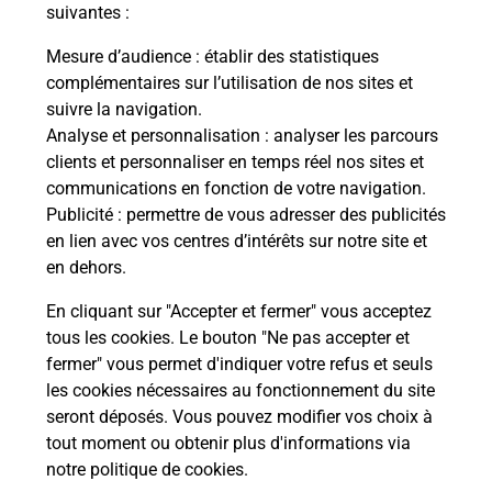
modification de livraison ?
suivantes :
Mesure d’audience
: établir des statistiques
complémentaires sur l’utilisation de nos sites et
Comment La Poste participe-t-elle
suivre la navigation.
à votre sécurité au quotidien ?
Analyse et personnalisation
: analyser les parcours
clients et personnaliser en temps réel nos sites et
communications en fonction de votre navigation.
Puis-je passer mon code de la route
Publicité
: permettre de vous adresser des publicités
avec La Poste et sous quelles
en lien avec vos centres d’intérêts sur notre site et
conditions ?
en dehors.
En cliquant sur "Accepter et fermer" vous acceptez
tous les cookies. Le bouton "Ne pas accepter et
fermer" vous permet d'indiquer votre refus et seuls
Localiser
Liste
Loiret
ARDON
les cookies nécessaires au fonctionnement du site
seront déposés. Vous pouvez modifier vos choix à
tout moment ou obtenir plus d'informations via
notre politique de cookies
.