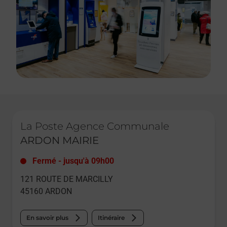
Le lien s'ouvre dans un nouvel onglet
La Poste Agence Communale
ARDON MAIRIE
Fermé
-
jusqu'à
09h00
121 ROUTE DE MARCILLY
45160
ARDON
En savoir plus
Itinéraire