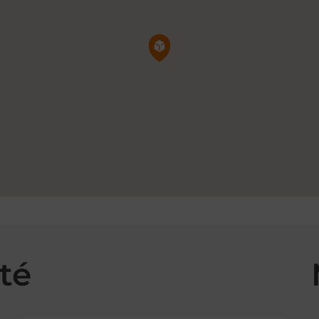
Pin de la carte
té