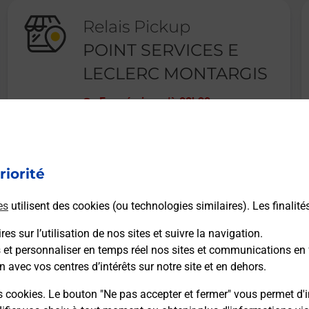
Relais Pickup
POINT SERVICES E
LECLERC MONTARGIS
Fermé
-
jusqu'à
08h30
1094 AVENUE D ANTIBES
45200
AMILLY
riorité
En savoir plus
es
utilisent des cookies (ou technologies similaires). Les finalité
es sur l’utilisation de nos sites et suivre la navigation.
s et personnaliser en temps réel nos sites et communications en 
n avec vos centres d’intérêts sur notre site et en dehors.
Recherchez un autre point de contact
s cookies. Le bouton "Ne pas accepter et fermer" vous permet d'i