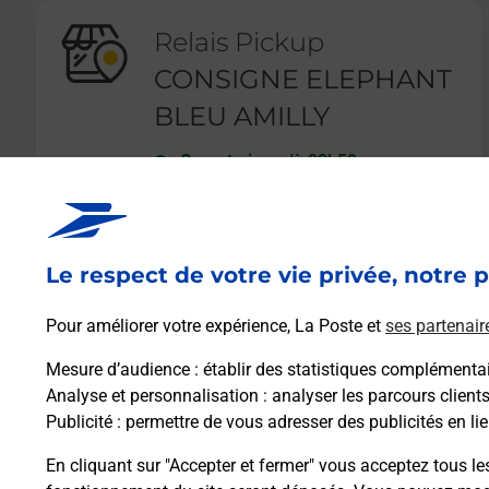
Relais Pickup
CONSIGNE ELEPHANT
BLEU AMILLY
Ouvert
-
jusqu'à
23h59
114 RUE DES AUBEPINES
45200
AMILLY
Le respect de votre vie privée, notre p
En savoir plus
Pour améliorer votre expérience, La Poste et
ses partenair
Mesure d’audience
: établir des statistiques complémentair
Analyse et personnalisation
: analyser les parcours client
Publicité
: permettre de vous adresser des publicités en lie
En cliquant sur "Accepter et fermer" vous acceptez tous le