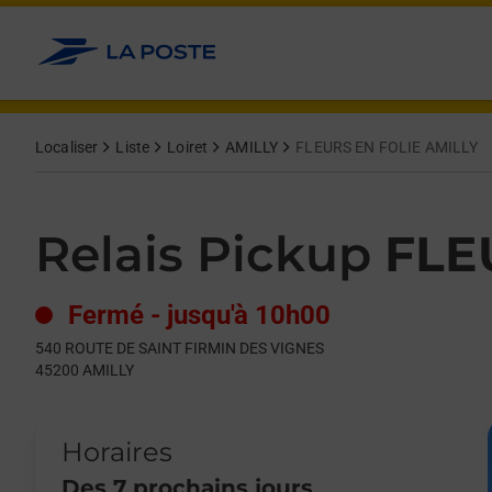
Le lien s'ouvre dans un nouvel onglet
Allez au contenu
Day of the Week
Get directions to Relais Pickup at 540 ROUTE DE SAINT FIRMI
Hours
Localiser
Liste
Loiret
AMILLY
FLEURS EN FOLIE AMILLY
Relais Pickup
FLE
Fermé
-
jusqu'à
10h00
540 ROUTE DE SAINT FIRMIN DES VIGNES
45200
AMILLY
Horaires
Des 7 prochains jours