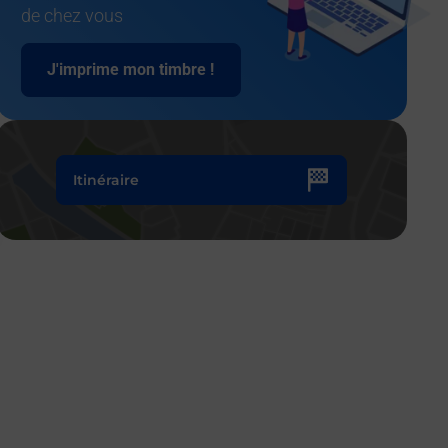
de chez vous
J'imprime mon timbre !
Itinéraire