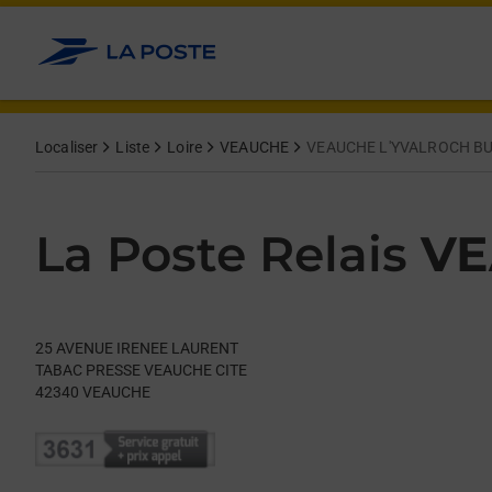
Le lien s'ouvre dans un nouvel onglet
Allez au contenu
Day of the Week
Get directions to La Poste Relais at 25 AVENUE IRENEE LAUR
Hours
Localiser
Liste
Loire
VEAUCHE
VEAUCHE L'YVALROCH B
La Poste Relais
VE
25 AVENUE IRENEE LAURENT
TABAC PRESSE VEAUCHE CITE
42340
VEAUCHE