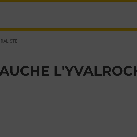
ENT VEAUCHE,
URALISTE
AUCHE L'YVALROC