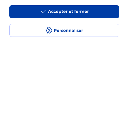
La téléassistance classique avec
Accepter et fermer
médaillon d’alarme qu’est ce que
c’est ?
Personnaliser
Comment fonctionne la
téléassistance classique ?
Comment est installée la
téléassistance classique ?
Localiser
Liste
Loire
VEAUCHE
VEAUCHE
Teleassistance