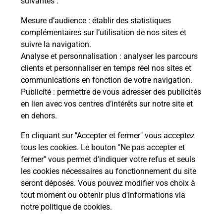
suivantes :
Vous
de c
Mesure d’audience
: établir des statistiques
télé
complémentaires sur l’utilisation de nos sites et
Post
suivre la navigation.
Analyse et personnalisation
: analyser les parcours
En
clients et personnaliser en temps réel nos sites et
Envoyer un colis
communications en fonction de votre navigation.
Publicité
: permettre de vous adresser des publicités
Vous souhaitez envoyer un colis depuis :
en lien avec vos centres d’intérêts sur notre site et
VEAUCHE (42340) ? Découvrez toutes les
en dehors.
solutions proposées par La Poste.
En cliquant sur "Accepter et fermer" vous acceptez
En savoir plus
tous les cookies. Le bouton "Ne pas accepter et
fermer" vous permet d'indiquer votre refus et seuls
les cookies nécessaires au fonctionnement du site
seront déposés. Vous pouvez modifier vos choix à
Questions fréquemment posées
tout moment ou obtenir plus d'informations via
notre politique de cookies
.