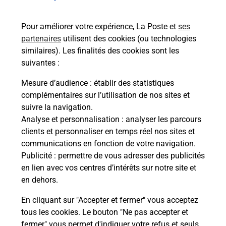
de c
télé
Pour améliorer votre expérience, La Poste et
ses
de P
partenaires
utilisent des cookies (ou technologies
similaires). Les finalités des cookies sont les
En
suivantes :
Acheter un iPhone neuf ou reconditionné
Mesure d’audience
: établir des statistiques
complémentaires sur l’utilisation de nos sites et
Vous recherchez un smartphone pas cher proche
suivre la navigation.
de chez vous ? Découvrez notre offre de
Analyse et personnalisation
: analyser les parcours
téléphones iPhone Apple dans vos bureaux de
clients et personnaliser en temps réel nos sites et
Poste à VEAUCHE (42340) !
communications en fonction de votre navigation.
Publicité
: permettre de vous adresser des publicités
En savoir plus
en lien avec vos centres d’intérêts sur notre site et
en dehors.
En cliquant sur "Accepter et fermer" vous acceptez
tous les cookies. Le bouton "Ne pas accepter et
Questions fréquemment posées
fermer" vous permet d'indiquer votre refus et seuls