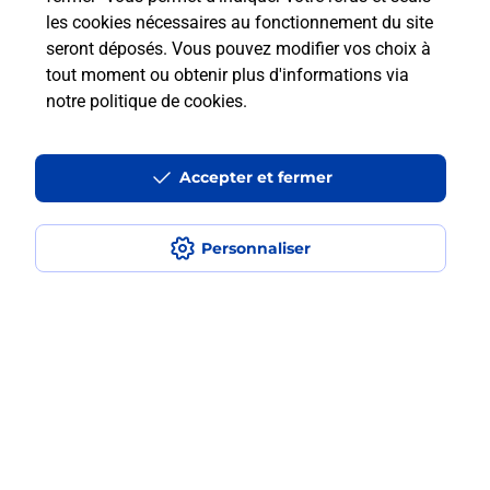
les cookies nécessaires au fonctionnement du site
seront déposés. Vous pouvez modifier vos choix à
Comment retourner un colis acheté
tout moment ou obtenir plus d'informations via
en ligne depuis votre boîte aux lettres
notre politique de cookies
.
?
Accepter et fermer
Comment envoyer un colis ou faire un
retour chez un e-commerçant sans se
déplacer ?
Personnaliser
Envoyer un petit colis au meilleur
prix ?
Localiser
Liste
Loire
VEAUCHE
VEAUCHE
Envoi de colis